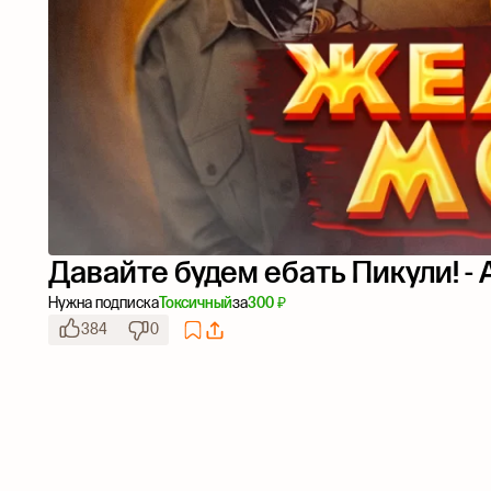
Давайте будем ебать Пикули! - 
Нужна подписка
Токсичный
за
300 ₽
384
0