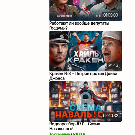
01:09:09
Работают ли вообще депутаты
Госдумы?
24:46
Кракен №8 — Петров против Дейви
Джонса
02:40:32
Видеоразбор #7.0 – Схема
Навального!
Токсичный
за
300 ₽