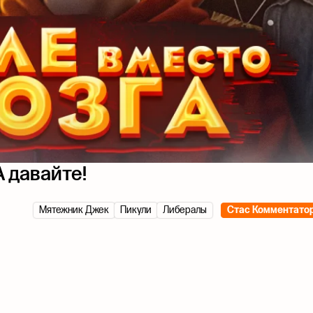
А давайте!
Мятежник Джек
Пикули
Либералы
Стас Комментато