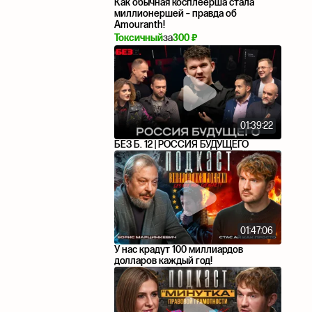
Как обычная косплеерша стала
миллионершей – правда об
Amouranth!
Токсичный
за
300 ₽
01:39:22
БЕЗ Б. 12 | РОССИЯ БУДУЩЕГО
01:47:06
У нас крадут 100 миллиардов
долларов каждый год!