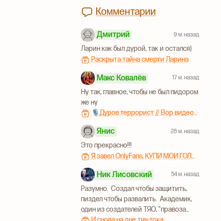
Комментарии
Дмитрий
9 м. назад
Ларин как был дурой, так и остался)
Раскрыта тайна смерти Ларина
Макс Ковалёв
17 м. назад
Ну так, главное, чтобы не был пидором
же ну
🎙Дуров террорист // Вор видеокарт // Исчадие ада №210
Янис
28 м. назад
Это прекрасно!!!
Я завел OnlyFans, КУПИ МОИ ГОЛЫЕ ФОТКИ!!!
Ник Лисовский
54 м. назад
Разумно. Создал чтобы защитить,
пиздел чтобы развалить. Академик,
один из создателей ТЯО, "правоза...
И снова на дне тик-тока