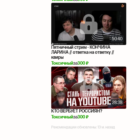
50:40
Пятничный стрим - КОНЧИНА
ЛАРИНА // ответка на ответку //
квиры
Токсичный
за
300 ₽
28:38
КТО ВЕРБУЕТ РОССИЯН?
Токсичный
за
300 ₽
Рекомендации обновлены:
13 м. назад