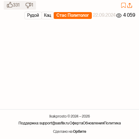
331
1
22.09.2024
4 059
Рудой
Кац
Стас Политолог
Ikakprosto © 2024 — 2026
Поддержка: support@sasflix.ru
Оферта
Обновления
Политика
Сделано на
Орбите