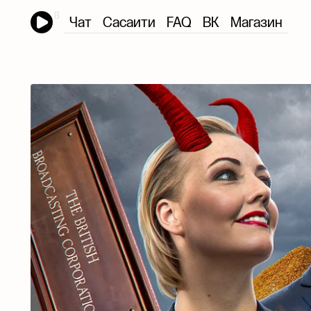
Чат
Сасаити
FAQ
ВК
Магазин