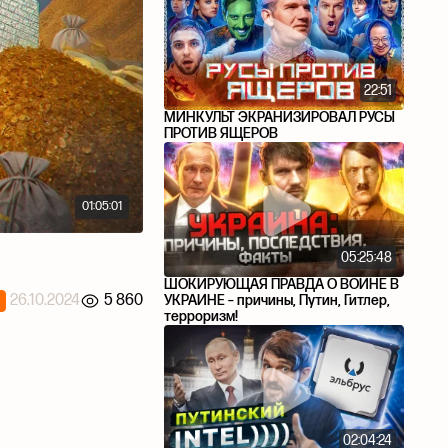
22:51
МИНКУЛЬТ ЭКРАНИЗИРОВАЛ РУСЫ
ПРОТИВ ЯЩЕРОВ
01:05:01
05:25:48
ШОКИРУЮЩАЯ ПРАВДА О ВОЙНЕ В
26.10.2024
5 860
УКРАИНЕ – причины, Путин, Гитлер,
терроризм!
02:04:24