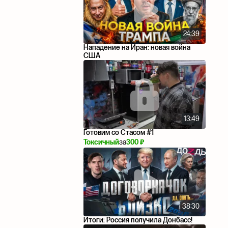
24:39
Нападение на Иран: новая война
США
13:49
Готовим со Стасом #1
Токсичный
за
300 ₽
38:30
Итоги: Россия получила Донбасс!