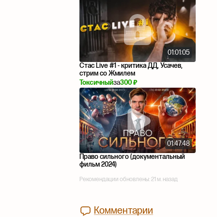
01:01:05
Стас Live #1 - критика ДД, Усачев,
стрим со Жмилем
Токсичный
за
300 ₽
01:47:48
Право сильного (документальный
фильм 2024)
Рекомендации обновлены:
21 м. назад
Комментарии