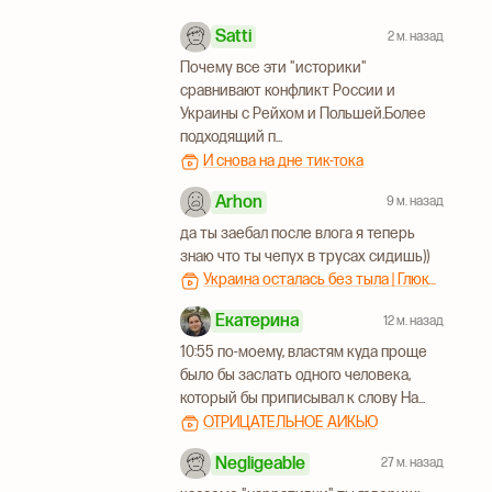
Satti
2 м. назад
Почему все эти "историки"
сравнивают конфликт России и
Украины с Рейхом и Польшей.Более
подходящий п...
И снова на дне тик-тока
Arhon
9 м. назад
да ты заебал после влога я теперь
знаю что ты чепух в трусах сидишь))
Украина осталась без тыла | Глюкометры могут исчезнуть | Франция в кризисе | Ты это видел? | 6 августа
Екатерина
12 м. назад
10:55 по-моему, властям куда проще
было бы заслать одного человека,
который бы приписывал к слову На...
ОТРИЦАТЕЛЬНОЕ АЙКЬЮ
Negligeable
27 м. назад