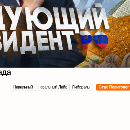
ада
Навальный
Навальный Лайв
Либералы
Стас Политолог