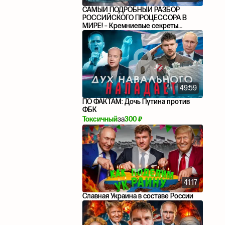
САМЫЙ ПОДРОБНЫЙ РАЗБОР
РОССИЙСКОГО ПРОЦЕССОРА В
МИРЕ! – Кремниевые секреты
Эльбруса!
49:59
ПО ФАКТАМ: Дочь Путина против
ФБК
Токсичный
за
300 ₽
41:17
Славная Украина в составе России