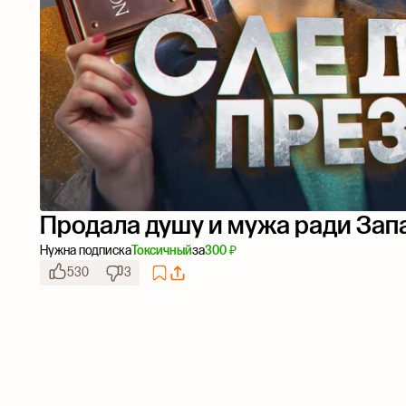
Продала душу и мужа ради Зап
Нужна подписка
Токсичный
за
300 ₽
530
3