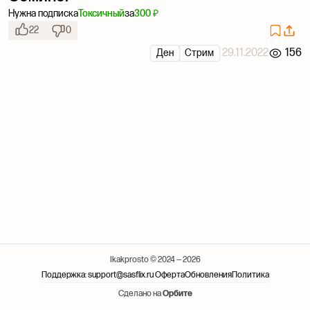
Нужна подписка
Токсичный
за
300 ₽
22
0
29.11.2022
156
Ден
Стрим
Ikakprosto © 2024 — 2026
Поддержка: support@sasflix.ru
Оферта
Обновления
Политика
Сделано на
Орбите