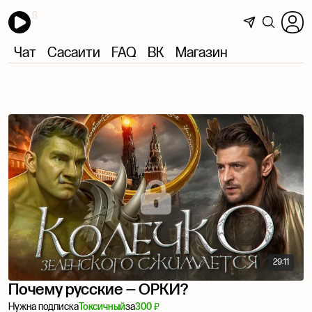
Чат
Сасаити
FAQ
ВК
Магазин
29:11
Почему русские — ОРКИ?
Нужна подписка
Токсичный
за
300 ₽