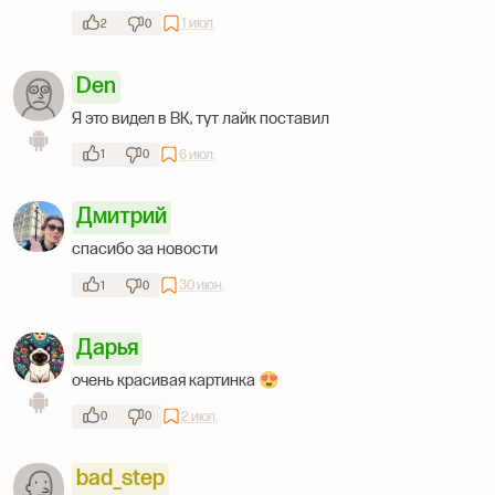
1 июл.
2
0
Den
Я это видел в ВК, тут лайк поставил
6 июл.
1
0
Дмитрий
спасибо за новости
30 июн.
1
0
Дарья
очень красивая картинка 😍
2 июл.
0
0
bad_step