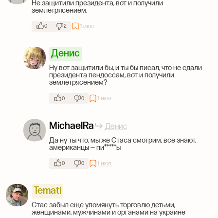
Не защитили президента, вот и получили
землетрясением.
1 июл.
0
2
Денис
Ну вот защитили бы, и ты бы писал, что не сдали
президента пендоссам, вот и получили
землетрясением?
1 июл.
0
0
MichaelRa
Денис
Да ну ты что, мы же Стаса смотрим, все знают,
американцы — пи*****ы
1 июл.
0
0
Temati
Стас забыл еще упомянуть торговлю детьми,
женщинами, мужчинами и органами на украине