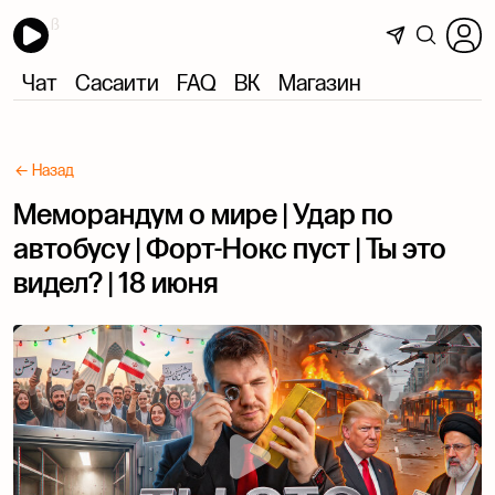
Чат
Сасаити
FAQ
ВК
Магазин
← Назад
Меморандум о мире | Удар по
автобусу | Форт-Нокс пуст | Ты это
видел? | 18 июня