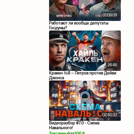
01:09:09
Работают ли вообще депутаты
Госдумы?
24:46
Кракен №8 — Петров против Дейви
Джонса
02:40:32
Видеоразбор #7.0 – Схема
Навального!
Токсичный
за
300 ₽