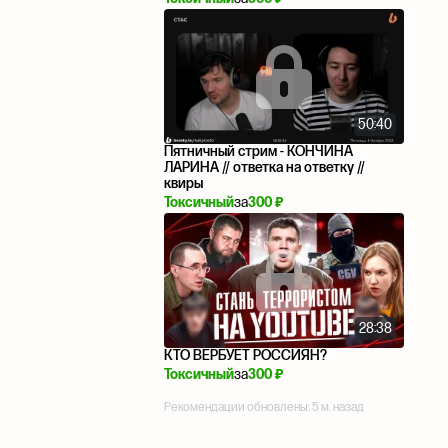
50:40
Пятничный стрим - КОНЧИНА
ЛАРИНА // ответка на ответку //
квиры
Токсичный
за
300 ₽
28:38
КТО ВЕРБУЕТ РОССИЯН?
Токсичный
за
300 ₽
Рекомендации обновлены:
5 м. назад