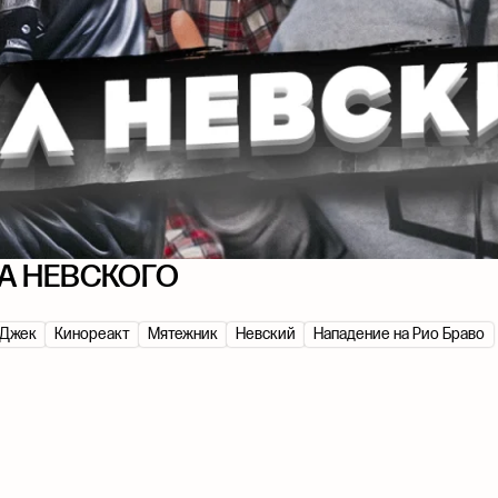
А НЕВСКОГО
 Джек
Кинореакт
Мятежник
Невский
Нападение на Рио Браво