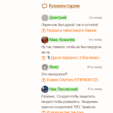
Комментарии
Дмитрий
2 м. назад
Ларин как был дурой, так и остался)
Раскрыта тайна смерти Ларина
Макс Ковалёв
9 м. назад
Ну так, главное, чтобы не был пидором
же ну
🎙Дуров террорист // Вор видеокарт // Исчадие ада №210
Янис
20 м. назад
Это прекрасно!!!
Я завел OnlyFans, КУПИ МОИ ГОЛЫЕ ФОТКИ!!!
Ник Лисовский
47 м. назад
Разумно. Создал чтобы защитить,
пиздел чтобы развалить. Академик,
один из создателей ТЯО, "правоза...
И снова на дне тик-тока