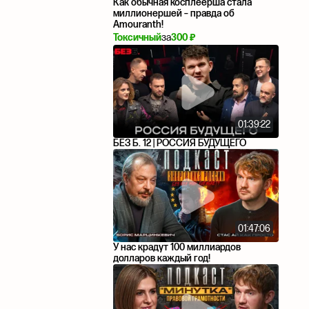
Как обычная косплеерша стала
миллионершей – правда об
Amouranth!
Токсичный
за
300 ₽
01:39:22
БЕЗ Б. 12 | РОССИЯ БУДУЩЕГО
01:47:06
У нас крадут 100 миллиардов
долларов каждый год!