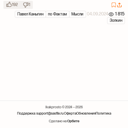
192
1
04.09.2024
1 815
Павел Каныгин
по Фактам
Мысли
Золкин
Ikakprosto © 2024 — 2026
Поддержка: support@sasflix.ru
Оферта
Обновления
Политика
Сделано на
Орбите