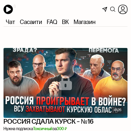
Чат
Сасаити
FAQ
ВК
Магазин
41:26
РОССИЯ СДАЛА КУРСК – №16
Нужна подписка
Токсичный
за
300 ₽