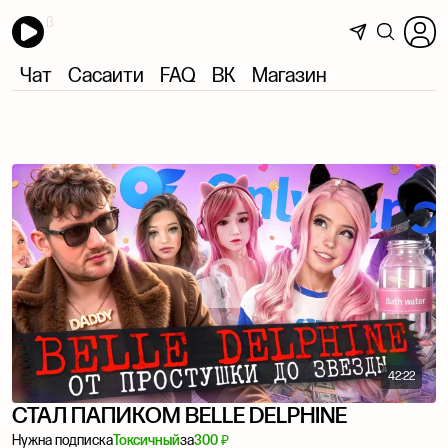
Чат
Сасаити
FAQ
ВК
Магазин
42:22
СТАЛ ПАПИКОМ BELLE DELPHINE
Нужна подписка
Токсичный
за
300 ₽