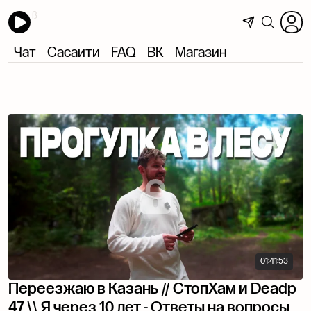
Чат
Сасаити
FAQ
ВК
Магазин
01:41:53
Переезжаю в Казань // СтопХам и Deadp
47 \\ Я через 10 лет - Ответы на вопросы