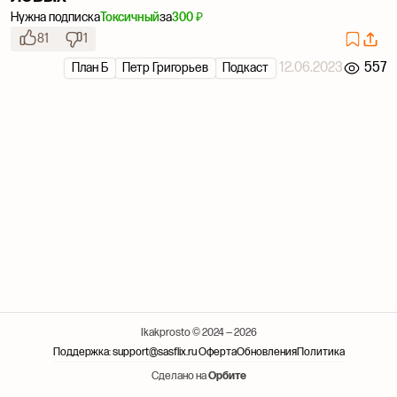
Нужна подписка
Токсичный
за
300 ₽
81
1
12.06.2023
557
План Б
Петр Григорьев
Подкаст
Ikakprosto © 2024 — 2026
Поддержка: support@sasflix.ru
Оферта
Обновления
Политика
Сделано на
Орбите