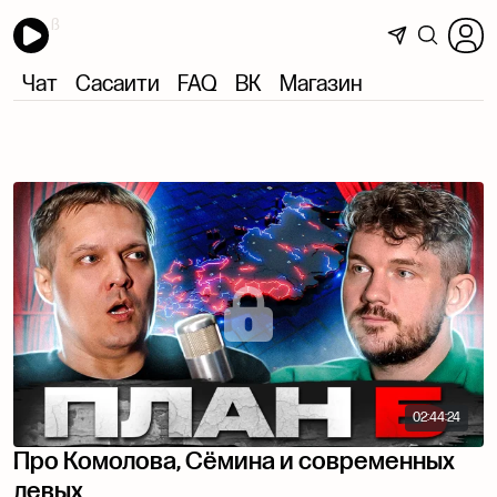
Чат
Сасаити
FAQ
ВК
Магазин
02:44:24
Про Комолова, Сёмина и современных
левых