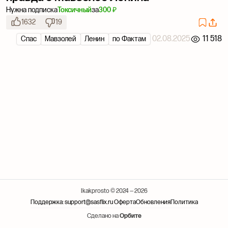
Нужна подписка
Токсичный
за
300 ₽
1632
19
02.08.2025
11 518
Спас
Мавзолей
Ленин
по Фактам
Ikakprosto © 2024 — 2026
Поддержка: support@sasflix.ru
Оферта
Обновления
Политика
Сделано на
Орбите