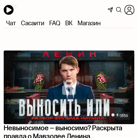
Чат
Сасаити
FAQ
ВК
Магазин
51:39
Невыносимое — выносимо? Раскрыта
правда о Мавзолее Ленина