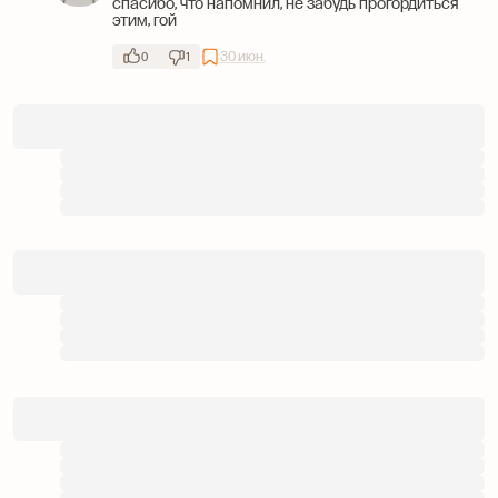
спасибо, что напомнил, не забудь прогордиться
этим, гой
30 июн.
0
1