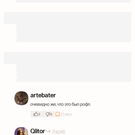
artebater
очевидно же, что это был рофл.
27 июн.
3
0
Qlitor
Зураб