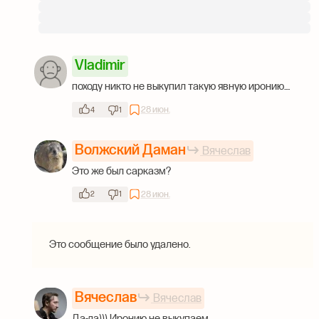
Vladimir
походу никто не выкупил такую явную иронию....
28 июн.
4
1
Волжский Даман
Вячеслав
Это же был сарказм?
28 июн.
2
1
Это сообщение было удалено.
Вячеслав
Вячеслав
Да-да))) Иронию не выкупаем