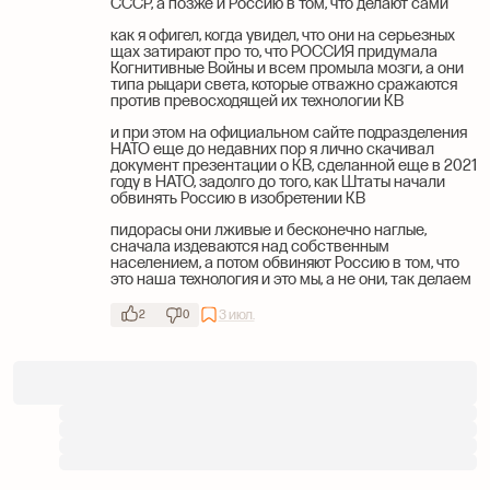
СССР, а позже и Россию в том, что делают сами
как я офигел, когда увидел, что они на серьезных
щах затирают про то, что РОССИЯ придумала
Когнитивные Войны и всем промыла мозги, а они
типа рыцари света, которые отважно сражаются
против превосходящей их технологии КВ
и при этом на официальном сайте подразделения
НАТО еще до недавних пор я лично скачивал
документ презентации о КВ, сделанной еще в 2021
году в НАТО, задолго до того, как Штаты начали
обвинять Россию в изобретении КВ
пидорасы они лживые и бесконечно наглые,
сначала издеваются над собственным
населением, а потом обвиняют Россию в том, что
это наша технология и это мы, а не они, так делаем
3 июл.
2
0