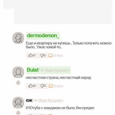
dermodemon_
Еще и квартиру не купишь... Только получить можно
было... Ужас какой-то...
26 июн.
67
0
Bulat
Иван Кузьмич
несчастная страна, несчастный народ
26 июн.
60
0
еж
Иван Кузьмич
И Ютуба с макдаком не было, беспредел