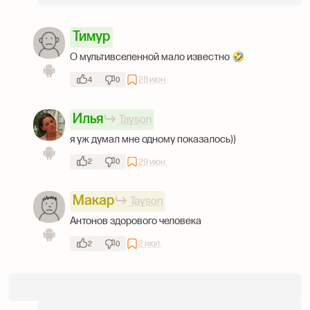
Тимур
О мультивселенной мало известно 🤣
28 июн.
4
0
Илья
Tayson
я уж думал мне одному показалось))
29 июн.
2
0
Макар
Tayson
Антонов здорового человека
2 июл.
2
0