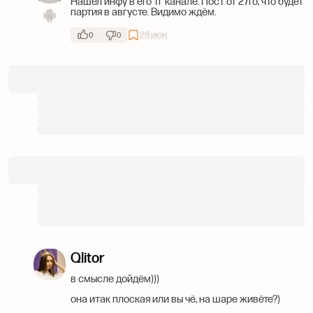
Нашел инфу в его тг канале. Пост от 27го, что будет
партия в августе. Видимо ждём.
28 июн.
0
0
Qlitor
в смысле дойдём)))
она итак плоская или вы чё, на шаре живёте?)