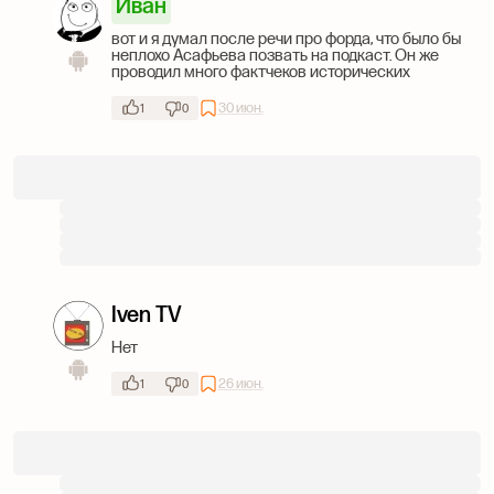
Иван
вот и я думал после речи про форда, что было бы
неплохо Асафьева позвать на подкаст. Он же
проводил много фактчеков исторических
30 июн.
1
0
Iven TV
Нет
26 июн.
1
0