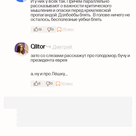
И у них у всех так. Причём параллельно
рассказывают о важности критического
мышления и опаски перед кремлевской
пропагандой. Долбоёбы блять. В голове ничего не
осталось, бесполезные уёбки блять
28 июн.
19
0
Qlitor
Дмитрий
зато со слезами расскажут про голодомор, бучу и
президента еврея
а, ну и про Лёшку.....
30 июн.
8
0