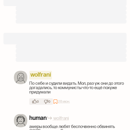
wolfrani
По себе и судили видать. Мол, раз уж они до этого
догадались, то коммунисты что-то ещё похуже
придумали
28 июн.
0
0
human
wolfrani
амеры вообще любят беспочвенно обвинять