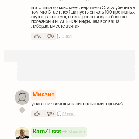
и это типа должно меня, верящего Стасу, убедить в
том, что Стас плох? да пусть он хоть 100 противных
шуток расскажет, он все равно выдает больше
полезной и РЕАЛЬНОЙ инфы, чем вся ваша
либерда, вместе взятая
3 июл.
0
0
Михаил
у нас они являются национальными героями?
28 июн.
2
0
RamZEsss
Михаил