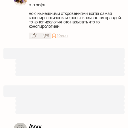
это рофл
но с нынешними откровениями, когда самая
конспирологическая хрень оказывается правдой,
то конспирология это называть что-то
конспирологией
30 июн.
1
0
Avvv