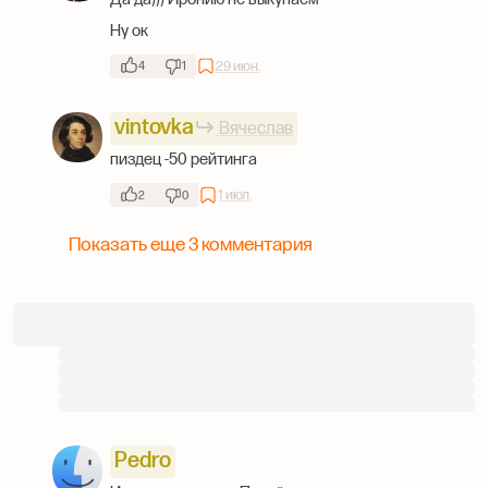
Ну ок
29 июн.
4
1
vintovka
Вячеслав
пиздец -50 рейтинга
1 июл.
2
0
Показать еще 3 комментария
Pedro