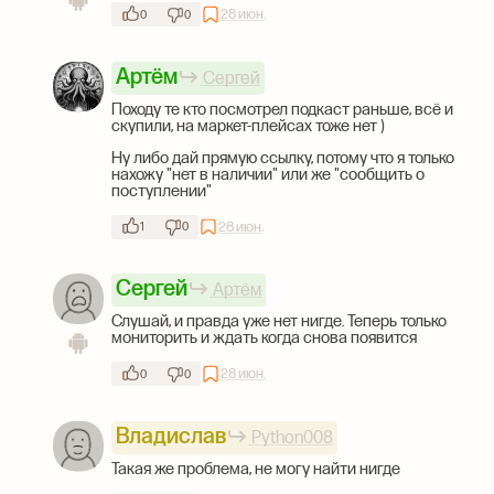
28 июн.
0
0
Артём
Сергей
Походу те кто посмотрел подкаст раньше, всё и
скупили, на маркет-плейсах тоже нет )
Ну либо дай прямую ссылку, потому что я только
нахожу "нет в наличии" или же "сообщить о
поступлении"
28 июн.
1
0
Сергей
Артём
Слушай, и правда уже нет нигде. Теперь только
мониторить и ждать когда снова появится
28 июн.
0
0
Владислав
Python008
Такая же проблема, не могу найти нигде