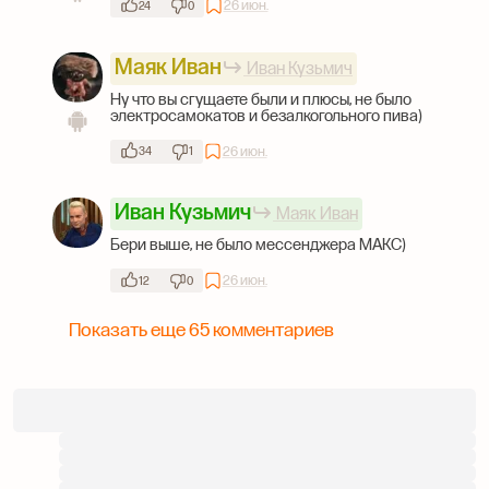
26 июн.
24
0
Маяк Иван
Иван Кузьмич
Ну что вы сгущаете были и плюсы, не было
электросамокатов и безалкогольного пива)
26 июн.
34
1
Иван Кузьмич
Маяк Иван
Бери выше, не было мессенджера МАКС)
26 июн.
12
0
Показать еще 65 комментариев