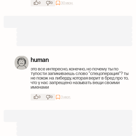
30 июн.
0
0
human
это все интересно, конечно, но почему ты по
тупости запикиваешь слово "спецоперация"? ты
не похож на либерду, которая верит в бред про то,
что у нас запрещено называть вещи своими
именами
3 июл.
0
0