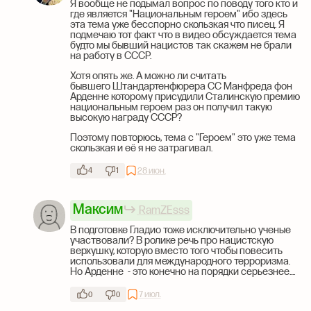
Я вообще не подымал вопрос по поводу того кто и
где является "Национальным героем" ибо здесь
эта тема уже бесспорно скользкая что писец. Я
подмечаю тот факт что в видео обсуждается тема
будто мы бывший нацистов так скажем не брали
на работу в СССР.
Хотя опять же. А можно ли считать
бывшего Штандартенфюрера СС Манфреда фон
Арденне которому присудили Сталинскую премию
национальным героем раз он получил такую
высокую награду СССР?
Поэтому повторюсь, тема с "Героем" это уже тема
скользкая и её я не затрагивал.
28 июн.
4
1
Максим
RamZEsss
В подготовке Гладио тоже исключительно ученые
участвовали? В ролике речь про нацистскую
верхушку, которую вместо того чтобы повесить
использовали для международного терроризма.
Но Арденне - это конечно на порядки серьезнее....
7 июл.
0
0