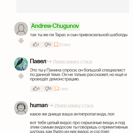
Andrew-Chugunov
так ты же пи Тарас и сын привокзальной шаболды
30 июн.
1
0
Павел
Имею мамку стаса
Это ты у Панина спроси, он большой специалист
по данной теме. Он не только расскажет, но ещё и
проведёт демонстрацию.
1 июл.
0
0
human
Имею мамку стаса
какое же днище ваша антипропаганда, лол
вот тебе целый видос про серьезные вещи, и под
этим самым видосом ты говоришь о примитивных
шутках, как будто из них видос и состоял