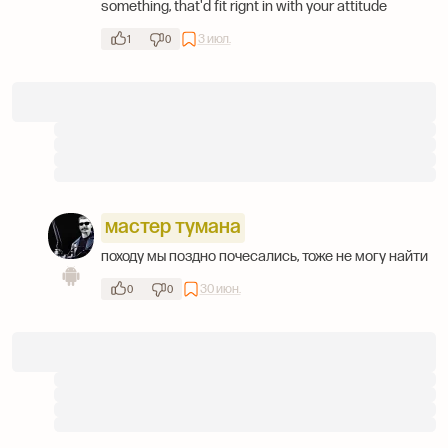
something, that'd fit rignt in with your attitude
3 июл.
1
0
мастер тумана
походу мы поздно почесались, тоже не могу найти
30 июн.
0
0