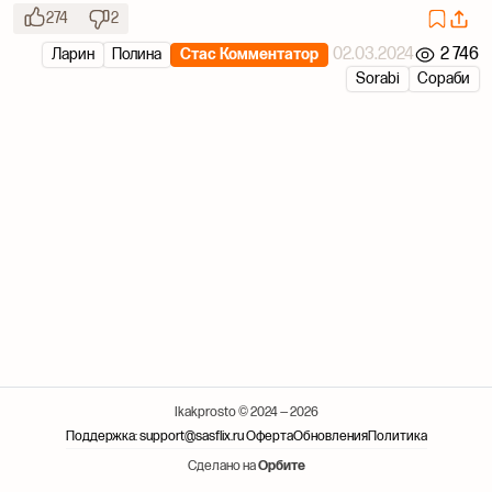
274
2
02.03.2024
2 746
Ларин
Полина
Стас Комментатор
Sorabi
Сораби
Ikakprosto © 2024 — 2026
Поддержка: support@sasflix.ru
Оферта
Обновления
Политика
Сделано на
Орбите