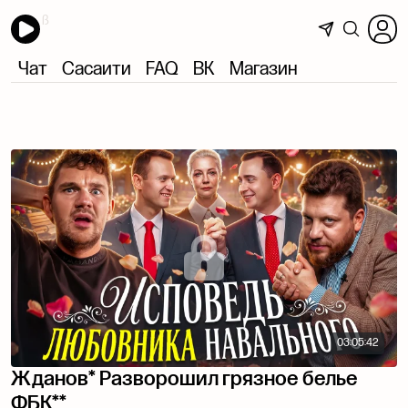
Чат
Сасаити
FAQ
ВК
Магазин
03:05:42
Жданов* Разворошил грязное белье
ФБК**