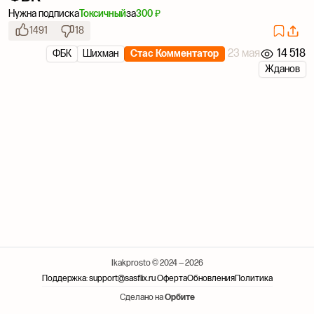
Нужна подписка
Токсичный
за
300 ₽
1491
18
23 мая
14 518
ФБК
Шихман
Стас Комментатор
Жданов
Ikakprosto © 2024 — 2026
Поддержка: support@sasflix.ru
Оферта
Обновления
Политика
Сделано на
Орбите