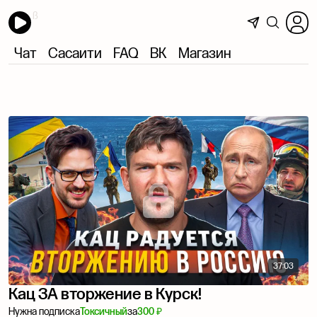
Чат
Сасаити
FAQ
ВК
Магазин
37:03
Кац ЗА вторжение в Курск!
Нужна подписка
Токсичный
за
300 ₽