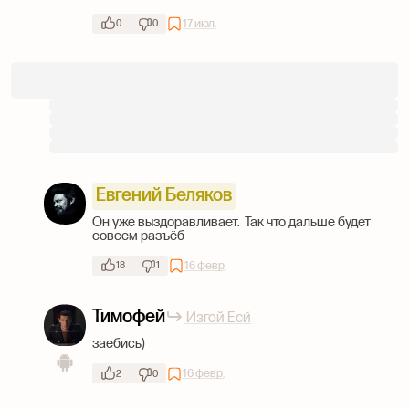
17 июл.
0
0
Евгений Беляков
Он уже выздоравливает. Так что дальше будет
совсем разъёб
16 февр.
18
1
Тимофей
Изгой Еси́
заебись)
16 февр.
2
0