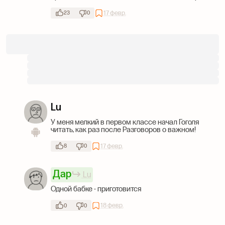
17 февр.
23
0
Lu
У меня мелкий в первом классе начал Гоголя
читать, как раз после Разговоров о важном!
17 февр.
8
0
Дар
Lu
Одной бабке - приготовится
18 февр.
0
0