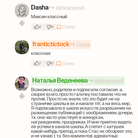
Dasha
Idkhownameit
Максин классный
17 февр.
2
0
frantictictock
Dasha
классная
17 февр.
7
0
Наталья Веденеева
Idkhownameit
Возможно, родители и подписали согласие. а,
скорее всего, просто галочку поставили, что не
против. Просто не знали, что это будет не на
страничке школы в вк и канале тлг, а на весь мир...
Я подписывала в школе искусств разрешение на
размещение публикаций с изображением дочери,
т.к. она часто участвует в конкурсах,
награждениях, праздниках. И мне приятно видеть
её успехи в канале школы. А слетит с катушек
какой-нибудь препод, и пока Стас не обозреет это,
и не узнаю :( т.к. без комментов адекватных