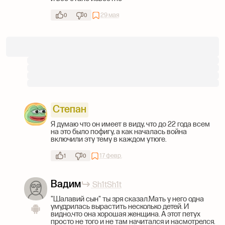
29 мая
0
0
Степан
Я думаю что он имеет в виду, что до 22 года всем
на это было пофигу, а как началась война
включили эту тему в каждом утюге.
17 февр.
1
0
Вадим
Sh1tSh1t
"Шалавий сын" ты зря сказал.Мать у него одна
умудрилась вырастить несколько детей. И
видно,что она хорошая женщина. А этот петух
просто не того и не там начитался и насмотрелся.