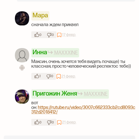
Мара
сначала ждем приквел
17 февр.
0
0
Инна
MAXXXINE
Максин, очень хочется тебя видеть почаще) ты
классная, просто человеческий респектос тебе))
21 февр.
1
0
Пригожин Женя
MAXXXINE
вот
он:
https://rutube.ru/video/3007c662333cb2cd8093c
312d2018412/
21 февр.
0
0