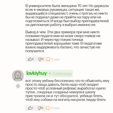
В университете была женщина 70 лет. Но держала
всех в ежовых рукавицах, ситуация такая же,
выдающийся специалист, очень строгая, но никто
бы не подумал даже не прийти на пару или не
подготовиться. И когда был выбор преподавателей
на дипломную работу, я выбрал именно ее.
Вывод в чем. Эти два примера при мне никто
плохими педагогами из моих сверстников не
называл. И чересчур похуистичных
преподавателей хорошими тоже. В педагогике
важно выдерживать баланс, что зачастую не
получается
15 мар.
8
0
lovkiyhuy
Александр
вот этому уебану бесполезно что-то объяснять ему
просто леща давать, батю надо чтоб пиздил
просто чтоб условный рефлекс выработал хуило
тупое , гондонье созданье мамуля в школу
пристроила он и тут обосрался , уебище блять,
чтоб ему собаки на могилу насрали, пидар блять
26 мар.
1
0