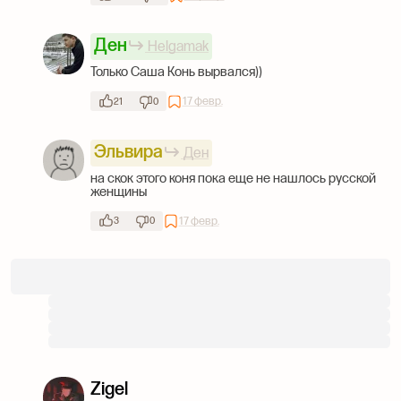
Ден
Helgamak
Только Саша Конь вырвался))
17 февр.
21
0
Эльвира
Ден
на скок этого коня пока еще не нашлось русской
женщины
17 февр.
3
0
Zigel