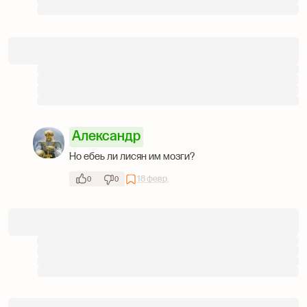
Александр
Но ебеь ли лисян им мозги?
18 февр.
0
0