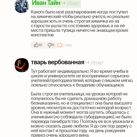
Иван Тайн
Игнат
Какого было моё разочарование когда поступил
на химический чтобы реально учится, но реально
хорошая хоть и очень строгая химичка из-за
старости ушла по состоянию здоровья, а на её
места пришла тупица ничего не знающая кроме
конспектов
2 мар.
10
0
тварь вербованная
Игнат
Тут работает индивидуально. Я во время учебы в
школе и университете не воспринимал серьезно
учителей/преподавателей, которые слишком мягко,
лояльно относились к безделию обучающихся.
Была строгая учительница, на уроках которой не
получилось бы не сделать домашнюю работу
безнаказанно, но и специалист она была высшего
уровня, несмотря на достаточно молодой возраст.
Она в нужный момент могла шутить, общалась с
учениками (но соблюдала субординацию), не было
перехода панибратство. Поэтому ее все уважали и
можно сказать даже любили. Я до сих пор держу с
ней контакт и прошлом году на день рождения
привез очень хорошего вина.