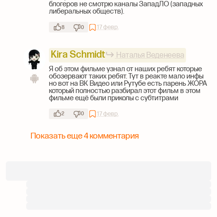
блогеров не смотрю каналы ЗападЛО (западных
либеральных обществ).
17 февр.
8
0
Kira Schmidt
Наталья Веденеева
Я об этом фильме узнал от наших ребят которые
обозервают таких ребят. Тут в реакте мало инфы
но вот на ВК Видео или Рутубе есть парень ЖОРА
который полностью разбирал этот фильм в этом
фильме ещё были приколы с субтитрами
17 февр.
2
0
Показать еще 4 комментария