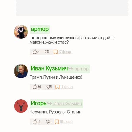
apmop
по хорошему удивляюсь фантазии людей =)
максин, жож и стас?
17 февр.
8
1
Иван Кузьмич
apmop
Трамп, Путин и Лукашенко)
17 февр.
36
1
Игорь
Иван Кузьмич
Черчилль Рузвельт Сталин
18 февр.
12
1