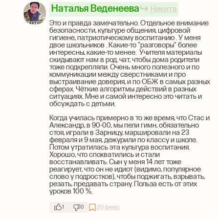
Наталья Веденеева
Никита
Это и правда замечательно. Отдельное внимание
безопасности, культуре общения, цифровой
гигиене, патриотическому воспитанию . У меня
двое школьников . Какие-то "разговоры" более
интересны, какие-то менее. Учителя материалы
скидывают нам в род. чат, чтобы дома родители
тоже подкрепляли. Очень много полезного и по
коммуникации между сверстниками и про
выстраивание доверия, и по ОБЖ в самых разных
сферах. Чёткие алгоритмы действий в разных
ситуациях. Мне и самой интересно это читать и
обсуждать с детьми.
Когда училась примерно в то же время, что Стас и
Александр, в 90-00, мы пели гимн, обязательно
стоя, играли в Зарницу, маршировали на 23
февраля и 9 мая, дежурили по классу и школе.
Потом утратилась эта культура воспитания.
Хорошо, что спохватились и стали
восстанавливать. Сын у меня 14 лет тоже
реагирует, что он не идиот (видимо, популярное
слово у подростков), чтобы поджигать, взрывать,
резать, предавать страну. Польза есть от этих
уроков 100 %.
20 февр.
1
0