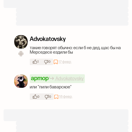
Advokatovsky
такие говорят обычно: если б не дед, щас бы на
Мерседесе ездили бы
17 февр.
1
0
apmop
Advokatovsky
или "пили баварское"
18 февр.
0
0