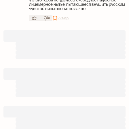
у этого героя не удалось, очередное пафосное
лицемерное нытье, пытающееся внушить русским
чувство вины нпонятно за что
22 мар.
0
0