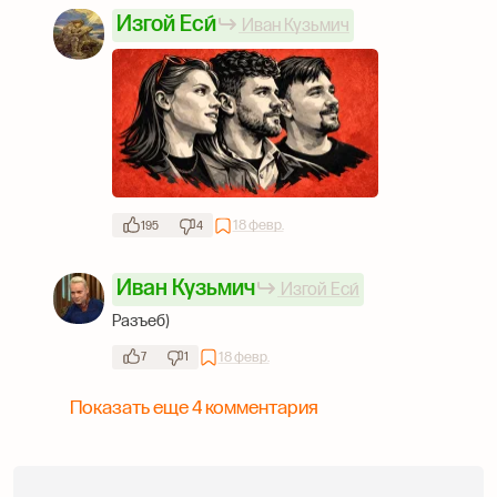
Изгой Еси́
Иван Кузьмич
18 февр.
195
4
Иван Кузьмич
Изгой Еси́
Разъеб)
18 февр.
7
1
Показать еще 4 комментария