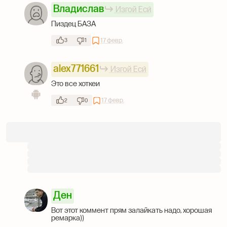
Владислав
Изгой Еси́
Пиздец БАЗА
17 февр.
3
1
alex771661
Изгой Еси́
Это все хоткеи
17 февр.
2
0
Ден
Вот этот коммент прям залайкать надо, хорошая
ремарка))