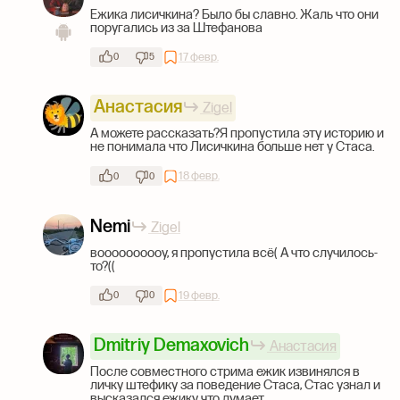
Ежика лисичкина? Было бы славно. Жаль что они
поругались из за Штефанова
17 февр.
0
5
Анастасия
Zigel
А можете рассказать?Я пропустила эту историю и
не понимала что Лисичкина больше нет у Стаса.
18 февр.
0
0
Nemi
Zigel
воооооооооу, я пропустила всё( А что случилось-
то?((
19 февр.
0
0
Dmitriy Demaxovich
Анастасия
После совместного стрима ежик извинялся в
личку штефику за поведение Стаса, Стас узнал и
высказался ежику что думает