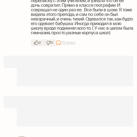
переписку с этим учителем, и узнала что он ее
дочь совратил. Прямо в классе географии. И
совращал не один раз ее. Все были в шоке. Я тоже
видела этого препода, и сам по себе он был
невзрачный, и очень тихий. Одевался так, как-будто
его одевает бабушка. Иногда приходил в мою
школу вроде подменял кого-то. ( У нас в целом была
гимназия, просто разные корпуса школ)
25 февр.
0
0