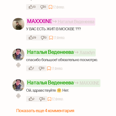
17 февр.
13
0
MAXXXINE
Наталья Веденеева
У ВАС ЕСТЬ ЖИП В МОСКВЕ ???
17 февр.
29
0
Наталья Веденеева
Xazadyn
спасибо большое! обязательно посмотрю.
17 февр.
1
0
Наталья Веденеева
MAXXXINE
Ой, здравствуйте 🤗 Нет.
17 февр.
2
0
Показать еще 4 комментария