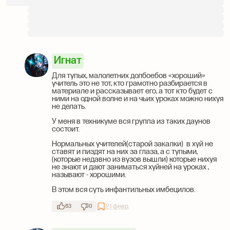
Игнат
Для тупых, малолетних долбоебов «хороший»
учитель это не тот, кто грамотно разбирается в
материале и рассказывает его, а тот кто будет с
ними на одной волне и на чьих уроках можно нихуя
не делать.
У меня в техникуме вся группа из таких даунов
состоит.
Нормальных учителей(старой закалки) в хуй не
ставят и пиздят на них за глаза, а с тупыми,
(которые недавно из вузов вышли) которые нихуя
не знают и дают заниматься хуйней на уроках ,
называют - хорошими.
В этом вся суть инфантильных имбецилов.
21 февр.
63
0