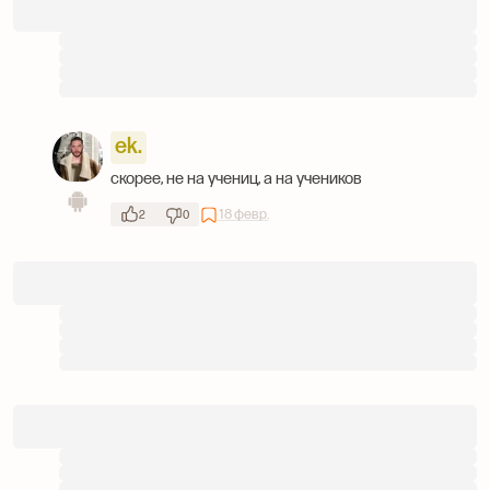
ek.
скорее, не на учениц, а на учеников
18 февр.
2
0