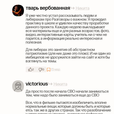
тварь вербованная
Никита
Я уже честно устал рассказывать людям и
либерахам про Разговоры о важном. Я проходил
практику в школе и удивлен качеству проработки
данного проекта. Каждую неделю выкладывают
все материалы еще и для разных возрастов, фото,
видео, интерактивные карты, учитель ни о чем не
парится, а информация реально интересная и
полезная.
Для либерах это занятия об абстрактном
патриотизме (для них даже это плохо). И ни один из
имбицилов не удосужился зайти на сайт и хотя бы
взглянуть на темы.
15 мар.
2
0
victorious
Никита
Да просто после начала СВО начали заниматься
тем, чем надо было заниматься еще до СВО
Все, что в фильме пытаются изобиличить вполне
нормальные вещи, которые должны быть и которые
етсь так же в других странах. Так что разоблачение