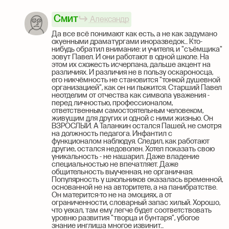
Смит
Александр
Да все всё понимают как есть, а не как задумано
охуенными драматургами иноразведок... Кто-
нибудь обратил внимание: и учителя, и "съёмщика"
зовут Павел. И они работают в одной школе. На
этом их схожесть исчерпана, дальше акцент на
различиях. И различия не в пользу оскароносца,
его никчёмность не становится "тонкой душевной
организацией", как он ни пыжится. Старший Павел
неотделим от отчества как символа уважения -
перед личностью, профессионалом,
ответственным самостоятельным человеком,
живущим для других и одной с ними жизнью. Он
ВЗРОСЛЫЙ. А Таланкин остался Пашей, не смотря
на должность педагога. Инфантил с
функционалом наблюдуя. Следил, как работают
другие, остался недоволен. Хотел показать свою
уникальность - не нашарил. Даже владение
специальностью не впечатляет. Даже
общительность выученная, не органичная.
Популярность у школьников оказалась временной,
основанной не на авторитете, а на панибратстве.
Он матерится-то не на эмоциях, а от
ограниченности, словарный запас хилый. Хорошо,
что уехал, там ему легче будет соответствовать
уровню развития "творца и бунтаря", убогое
знание инглиша многое извинит...