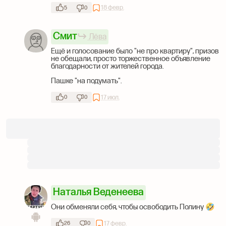
18 февр.
5
0
Смит
Лёва
Ещё и голосование было "не про квартиру", призов
не обещали, просто торжественное объявление
благодарности от жителей города.
Пашке "на подумать".
17 июл.
0
0
Наталья Веденеева
Они обменяли себя, чтобы освободить Полину 🤣
17 февр.
26
0