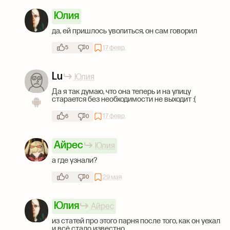
Юлия
да, ей пришлось уволиться, он сам говорил
17 февр.
5
0
Lu
Юлия
Да я так думаю, что она теперь и на улицу
старается без необходимости не выходит :(
17 февр.
6
0
Айрес
Юлия
а где узнали?
29 мая
0
0
Юлия
Айрес
из статей про этого парня после того, как он уехал
и всё стало известно