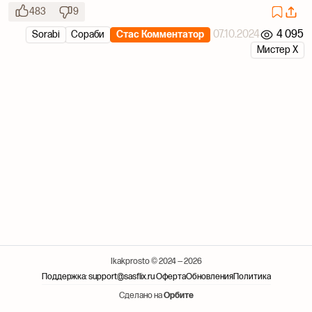
483
9
07.10.2024
4 095
Sorabi
Сораби
Стас Комментатор
Мистер Х
Ikakprosto © 2024 — 2026
Поддержка: support@sasflix.ru
Оферта
Обновления
Политика
Сделано на
Орбите