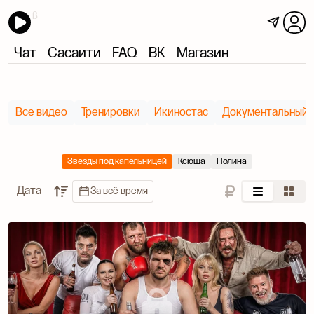
Чат
Сасаити
FAQ
ВК
Магазин
Все видео
Тренировки
Икиностас
Документальный 
Звезды под капельницей
Ксюша
Полина
Дата
За всё время