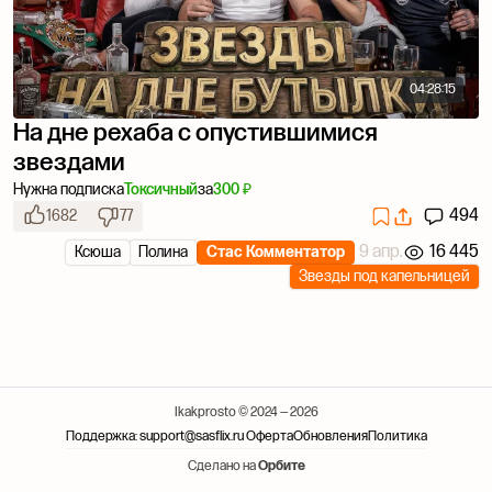
04:28:15
На дне рехаба с опустившимися
звездами
Нужна подписка
Токсичный
за
300 ₽
494
1682
77
9 апр.
16 445
Ксюша
Полина
Стас Комментатор
Звезды под капельницей
Ikakprosto © 2024 — 2026
Поддержка: support@sasflix.ru
Оферта
Обновления
Политика
Сделано на
Орбите