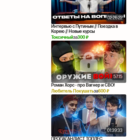
02:26:22
Интервью с Путиным // Поездка в
Корею // Новые курсы
Токсичный
за
300 ₽
57:15
Роман Хорс - про Вагнер и СВО!
Любитель Покушать
за
600 ₽
01:39:33
ПРОПАГАНДИСТ ТОПЛЕС