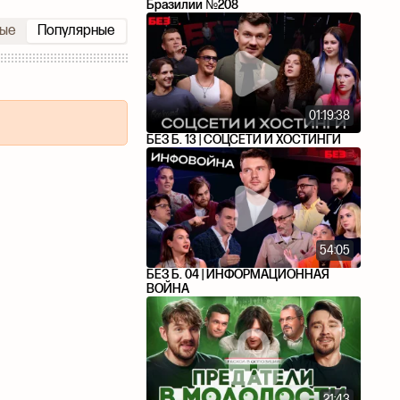
Бразилии №208
ые
Популярные
01:19:38
БЕЗ Б. 13 | СОЦСЕТИ И ХОСТИНГИ
54:05
БЕЗ Б. 04 | ИНФОРМАЦИОННАЯ
ВОЙНА
21:43