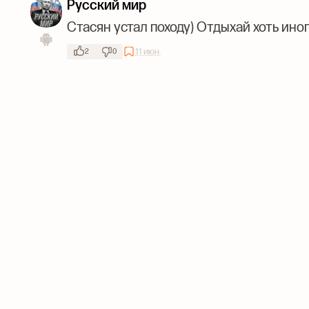
Русский мир
Стасян устал походу) Отдыхай хоть ин
11 июн.
2
0