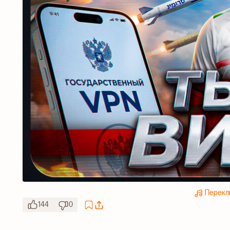
Перекл
144
0