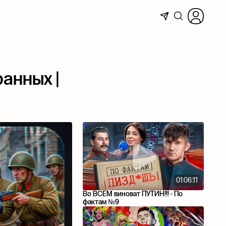
ранных |
01:06:11
Во ВСËМ виноват ПУТИН!!! - По
фактам №9