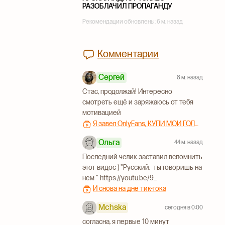
РАЗОБЛАЧИЛ ПРОПАГАНДУ
Рекомендации обновлены:
6 м. назад
Комментарии
Сергей
8 м. назад
Стас, продолжай! Интересно
смотреть ещё и заряжаюсь от тебя
мотивацией
Я завел OnlyFans, КУПИ МОИ ГОЛЫЕ ФОТКИ!!!
Ольга
44 м. назад
Последний челик заставил вспомнить
этот видос ) "Русский, ты говоришь на
нем " https://youtu.be/9...
И снова на дне тик-тока
Mchska
сегодня в 0:00
согласна, я первые 10 минут