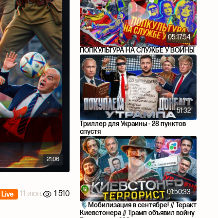
05:17:54
ПОПКУЛЬТУРА НА СЛУЖБЕ У ВОЙНЫ
51:32
Триллер для Украины - 28 пунктов
спустя
21:06
01:50:33
11 июн.
1 510
Live
🎙Мобилизация в сентябре! // Теракт
Киевстонера // Трамп объявил войну