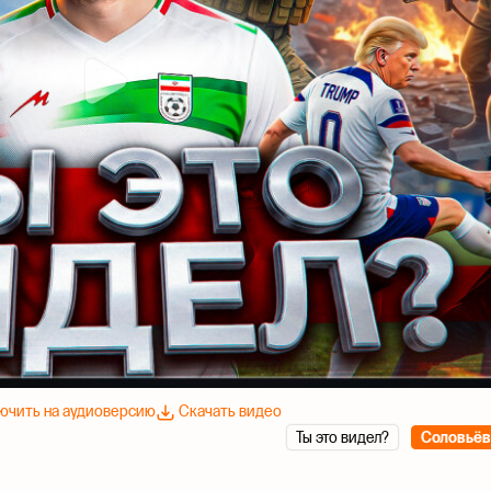
ючить на аудиоверсию
Скачать видео
Ты это видел?
Соловьёв 