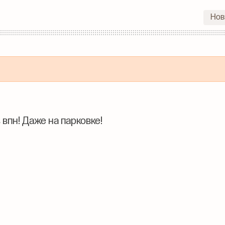
Нов
 впн! Даже на парковке!