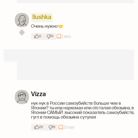
Ilushka
Очень нужно🤝
1 июн.
0
0
Vizza
нук нук в России самоубийств больше чем в
Японии? ты или наркоман или отсталая обезьяна, в
Японии САМЫЙ высокий показатель самоубийств,
гугл в помощь обезьяна сутулая
31 мая
20
6