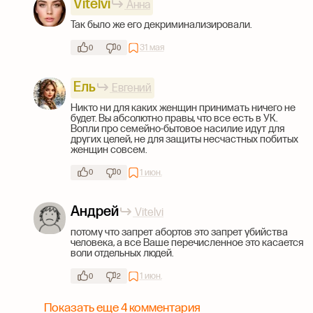
Vitelvi
Анна
Так было же его декриминализировали.
31 мая
0
0
Ель
Евгений
Никто ни для каких женщин принимать ничего не
будет. Вы абсолютно правы, что все есть в УК.
Вопли про семейно-бытовое насилие идут для
других целей, не для защиты несчастных побитых
женщин совсем.
1 июн.
0
0
Андрей
Vitelvi
потому что запрет абортов это запрет убийства
человека, а все Ваше перечисленное это касается
воли отдельных людей.
1 июн.
0
2
Показать еще 4 комментария