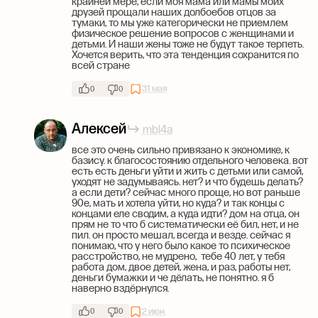
крайней мере, если моя мама или мамы моих
друзей прощали наших долбоебов отцов за
тумаки, то мы уже категорически не приемлем
физическое решение вопросов с женщинами и
детьми. И наши жены тоже не будут такое терпеть.
Хочется верить, что эта тенденция сохранится по
всей стране
31 мая
0
0
Алексей
mbl4a
все это очень сильно привязано к экономике, к
базису. к благосостоянию отдельного человека. вот
есть есть деньги уйти и жить с детьми или самой,
уходят не задумываясь. нет? и что будешь делать?
а если дети? сейчас много проще, но вот раньше
90е, мать и хотела уйти, но куда? и так концы с
концами еле сводим, а куда идти? дом на отца, он
прям не то что б систематически её бил, нет, и не
пил. он просто мешал, всегда и везде. сейчас я
понимаю, что у него было какое то психическое
расстройство, не мудрено, тебе 40 лет, у тебя
работа дом, двое детей, жена, и раз, работы нет,
деньги бумажки и че дёлать, не понятно. я б
наверно вздёрнулся.
2 июн.
0
0