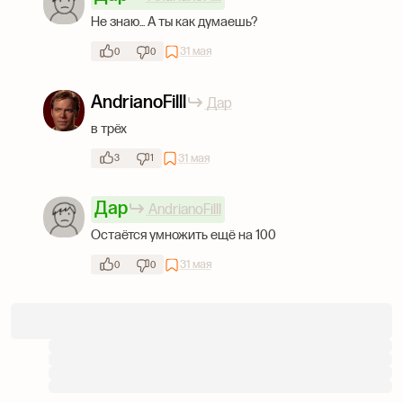
Не знаю... А ты как думаешь?
31 мая
0
0
AndrianoFilll
Дар
в трёх
31 мая
3
1
Дар
AndrianoFilll
Остаётся умножить ещё на 100
31 мая
0
0