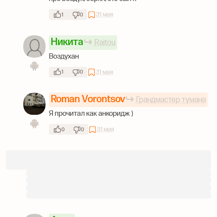
31 мая
1
0
Никита
Raitou
Воздухан
31 мая
1
0
Roman Vorontsov
Грандмастер тумана
Я прочитал как анкоридж )
31 мая
0
0