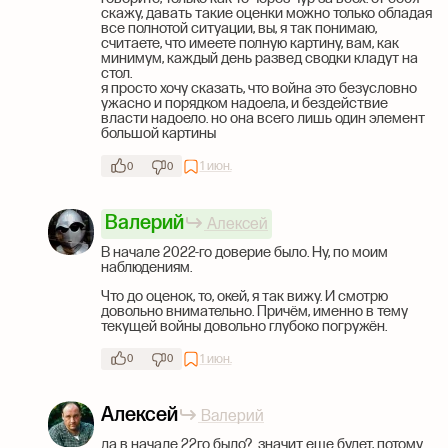
скажу, давать такие оценки можно только обладая
все полнотой ситуации, вы, я так понимаю,
считаете, что имеете полную картину, вам, как
минимум, каждый день развед сводки кладут на
стол.
я просто хочу сказать, что война это безусловно
ужасно и порядком надоела, и бездействие
власти надоело. но она всего лишь один элемент
большой картины
1 июн.
0
0
Валерий
Алексей
В начале 2022-го доверие было. Ну, по моим
наблюдениям.
Что до оценок, то, окей, я так вижу. И смотрю
довольно внимательно. Причём, именно в тему
текущей войны довольно глубоко погружён.
1 июн.
0
0
Алексей
Валерий
да в начале 22го было? значит еще будет, потому