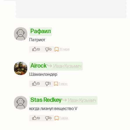
Рафаил
Патриот
31 мая
10
0
Airock
Иван Кузьмич
Шаманлэндер
1 июн.
15
1
Stas Redkey
Иван Кузьмич
когда лизнул вещество V
1 июн.
10
0