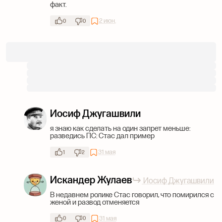
факт.
2 июн.
0
0
Иосиф Джугашвили
я знаю как сделать на один запрет меньше:
разведись ПС: Стас дал пример
31 мая
1
2
Искандер Жулаев
Иосиф Джугашвили
В недавнем ролике Стас говорил, что помирился с
женой и развод отменяется
31 мая
0
0