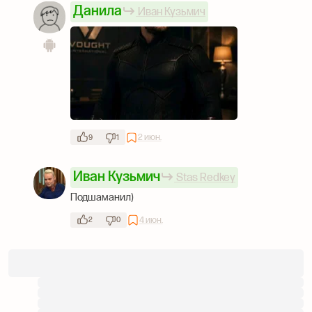
Данила
Иван Кузьмич
2 июн.
9
1
Иван Кузьмич
Stas Redkey
Подшаманил)
4 июн.
2
0