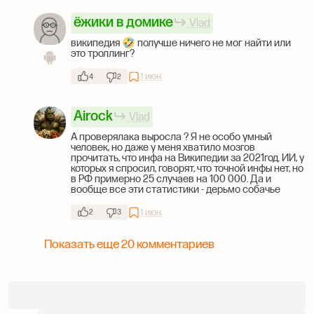
ёжики в домике
Vlad
википедия 🤣 получше ничего не мог найти или
это троллинг?
1 июн.
4
2
Airock
Vlad
А проверялака выросла ? Я не особо умный
человек, но даже у меня хватило мозгов
прочитать, что инфа на Википедии за 2021год. ИИ, у
которых я спросил, говорят, что точной инфы нет, но
в РФ примерно 25 случаев на 100 000. Да и
вообще все эти статистики - дерьмо собачье
1 июн.
2
3
Показать еще 20 комментариев