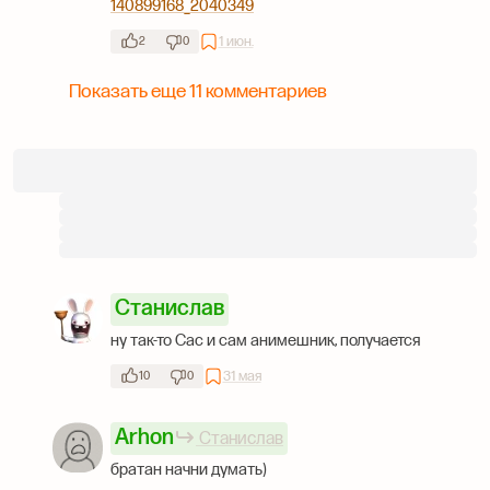
140899168_2040349
1 июн.
2
0
Показать еще 11 комментариев
Станислав
ну так-то Сас и сам анимешник, получается
31 мая
10
0
Arhon
Станислав
братан начни думать)