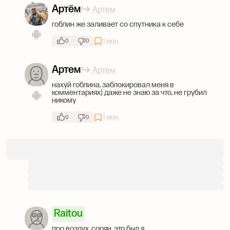
Артём
Артем
гоблин же заливает со спутника к себе
1 июн.
0
0
Артем
Артём
нахуй гоблина, заблокировал меня в
комментариях) даже не знаю за что, не грубил
никому
1 июн.
0
0
Raitou
про воздух, сорян, это был я