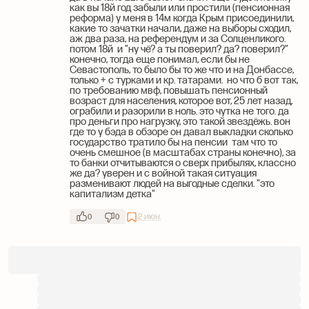
как вы 18й год забыли или простили (пенсионная
реформа) у меня в 14м когда Крым присоединили,
какие то зачатки начали, даже на выборы сходил,
аж два раза, на референдум и за Солценликого.
потом 18й и "ну чё? а ты поверил? да? поверил?"
конечно, тогда еще понимал, если бы не
Севастополь, то было бы то же что и на Донбассе,
только + с турками и кр. татарами. но что б вот так,
по требованию мвф, повышать пенсионный
возраст для населения, которое вот, 25 лет назад,
ограбили и разорили в ноль. это чутка не того. да
про деньги про нагрузку, это такой звездёжь. вон
где то у бэда в обзоре он давал выкладки сколько
государство тратило бы на пенсии там что то
очень смешное (в масштабах страны конечно), за
то банки отчитываются о сверх прибылях, классно
же да? уверен и с войной такая ситуация
разменивают людей на выгодные сделки. "это
капитализм детка"
2 июн.
0
0