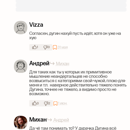
Vizza
Согласен, дугин нахуй пусть идёт, хотя он уже на
хую
31 мая
1
0
Андрей
Михан
Для таких как ты у которых их примитивное
мышление неандертальцев не способно
возвыситься с категориями свой-чужой, плохо-для-
меня и т.п. наверное действительно тяжело понять
Дугина, точнее не тяжело, а видимо просто не
возможно.
1 июн.
0
2
Михан
Андрей
Да чё там понимать то? У дурачка Дугина всё