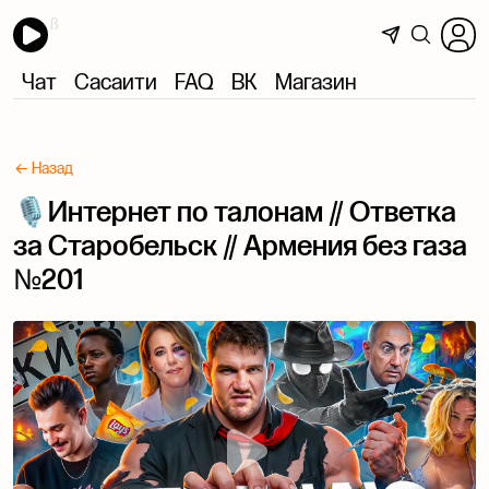
Чат
Сасаити
FAQ
ВК
Магазин
← Назад
🎙Интернет по талонам // Ответка
за Старобельск // Армения без газа
№201