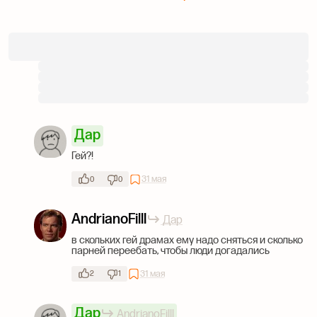
Дар
Гей?!
31 мая
0
0
AndrianoFilll
Дар
в скольких гей драмах ему надо сняться и сколько
парней переебать, чтобы люди догадались
31 мая
2
1
Дар
AndrianoFilll