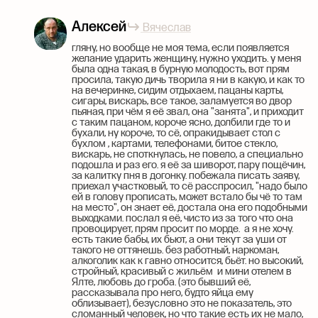
Алексей
Вячеслав
гляну, но вообще не моя тема, если появляется
желание ударить женщину, нужно уходить. у меня
была одна такая, в бурную молодость, вот прям
просила, такую дичь творила я ни в какую, и как то
на вечеринке, сидим отдыхаем, пацаны карты,
сигары, вискарь, все такое, заламуется во двор
пьяная, при чём я её звал, она "занята", и приходит
с таким пацаном, короче ясно, долбили где то и
бухали, ну короче, то сё, опракидывает стол с
бухлом , картами, телефонами, битое стекло,
вискарь, не споткнулась, не повело, а специально
подошла и раз его. я её за шиворот, пару пощёчин,
за калитку пня в догонку. побежала писать заяву,
приехал участковый, то сё расспросил, "надо было
ей в голову прописать, может встало бы чё то там
на место", он знает её, достала она его подобными
выходками. послал я её, чисто из за того что она
провоцирует, прям просит по морде. а я не хочу.
есть такие бабы, их бьют, а они текут за уши от
такого не оттянешь. без работный, наркоман,
алкоголик как к гавно относится, бьёт. но высокий,
стройный, красивый с жильём и мини отелем в
Ялте, любовь до гроба. (это бывший её,
рассказывала про него, будто яйца ему
облизывает), безусловно это не показатель, это
сломанный человек, но что такие есть их не мало,