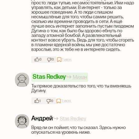
просто: люди тупые, несамостоятельные. Ими надо
управлять, как детьми. В интернет - только за
хорошее поведение. А то люди слишком
несмышлёные для того, чтобы самим решить,
сколько им времени проводить в сети. А ещё
лучше весь интернет заполнить пустым пиздежом
Дугина о том, как было бы здорово ебнуть по
западу атомной бомбой. А развлекательный
контент вовсе убрать. Ведь для того, чтобы сгореть
в пламени ядерной войны, мы уже достаточно
взрослые, это ж тебе не в интернете сидеть.
1 июн.
0
0
Stas Redkey
Михан
Ты прямое доказательство того, что ты вменяешь
Дугину.
1 июн.
1
0
Андрей
Stas Redkey
Вряд-ли он поймет, что ты сказал. Здесь нужно
опускаться на уровень ниже.