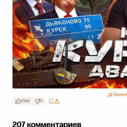
Перекл
2344
7
207 комментариев