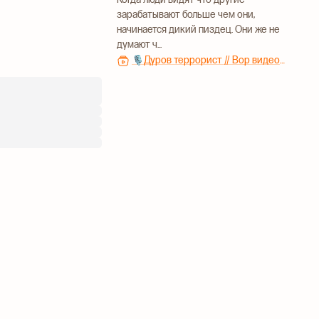
зарабатывают больше чем они,
начинается дикий пиздец. Они же не
думают ч...
🎙Дуров террорист // Вор видеокарт // Исчадие ада №210