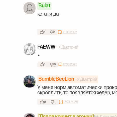
Bulat
кстати да
16.03.2025
1
1
FAEWW
Дмитрий
17.03.2025
1
0
BumbleBeeLion
Дмитрий
У меня норм автоматически прокру
скроллить, то появляется хедер, 
17.03.2025
0
0
[Лядов кричит в агонии]