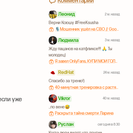
Комментарии
Леонид
2 м. назад
Верни Ксюшу #FreeKsusha
🎙Мошенник ушёл на СВО // Google генерирует теракты // Украина потеряла море №211
Людмила
3 м. назад
Жду пацанов на катфликсе!!! 🙏 Ты
молодец)
Я завел OnlyFans, КУПИ МОИ ГОЛЫЕ ФОТКИ!!!
RedHat
24 м. назад
Спасибо за треню!)
40-минутная тренировка с растяжкой на всё тело
Vikror
если уже
40 м. назад
...по вене😅
Раскрыта тайна смерти Ларина
Руслан
сегодня в 8:30
Когда люди видят что другие