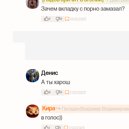
Дмитрий
Зачем вкладку с порно замазал?
19.03.2025
2
0
Денис
А ты харош
17.03.2025
6
0
Кира
Паладин Владимир Владимиров
в голос))
17.03.2025
1
1