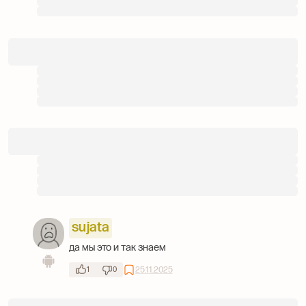
sujata
да мы это и так знаем
25.11.2025
1
0