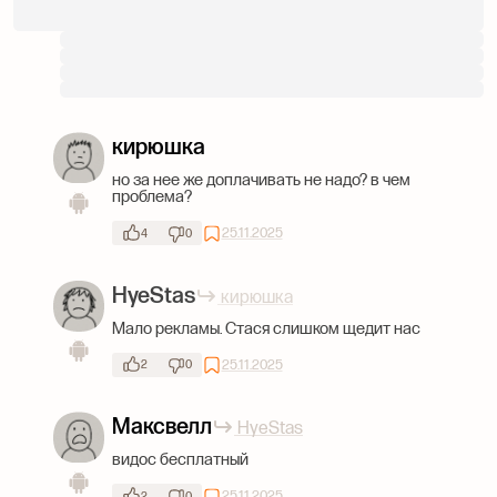
кирюшка
но за нее же доплачивать не надо? в чем
проблема?
25.11.2025
4
0
HyeStas
кирюшка
Мало рекламы. Стася слишком щедит нас
25.11.2025
2
0
Максвелл
HyeStas
видос бесплатный
25.11.2025
2
0