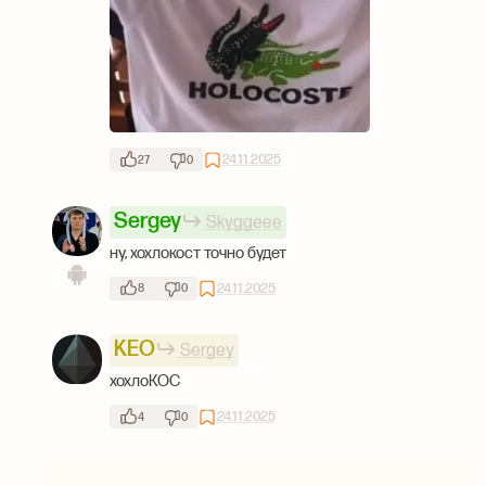
24.11.2025
27
0
Sergey
Skyggeee
ну, хохлокост точно будет
24.11.2025
8
0
KEO
Sergey
хохлоКОС
24.11.2025
4
0