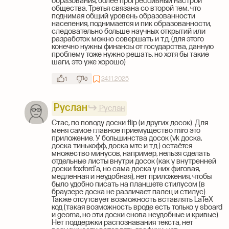
образования, более прогрессивный настрой
общества. Третья связана со второй тем, что
поднимая общий уровень образованности
населения, поднимается и пик образованности,
следовательно больше научных открытий или
разработок можно совершать и т.д. (для этого
конечно нужны финансы от государства, данную
проблему тоже нужно решать, но хотя бы такие
шаги, это уже хорошо)
24.11.2025
1
0
Руслан
Руслан
Стас, по поводу доски flip (и других досок). Для
меня самое главное приемущество miro это
приложение. У большинства досок (vk доска,
доска тинькофф, доска мтс и т.д.) остаётся
множество минусов, например, нельзя сделать
отдельные листы внутри досок (как у внутренней
доски foxford'а, но сама доска у них фиговая,
медленная и неудобная), нет приложения, чтобы
было удобно писать на планшете стилусом (в
браузере доска не различает палец и стилус).
Также отсутсвует возможность вставлять LaTeX
код (такая возможность вроде есть только у sboard
и geoma, но эти доски снова неудобные и кривые).
Нет поддержки распознавания текста, нет