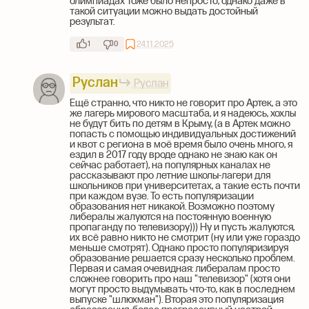
олимпиадах тоже было непросто, однако даже в
такой ситуации можно выдать достойный
результат.
24.11.2025
1
0
Руслан
Руслан
Ещё странно, что никто не говорит про Артек, а это
же лагерь мирового масштаба, и я надеюсь, хохлы
не будут бить по детям в Крыму, (а в Артек можно
попасть с помощью индивидуальных достижений
и квот с региона в моё время было очень много, я
ездил в 2017 году вроде однако не знаю как он
сейчас работает), на популярных каналах не
рассказывают про летние школы-лагери для
школьников при университетах, а такие есть почти
при каждом вузе. То есть популяризации
образования нет никакой. Возможно поэтому
либералы жалуются на постоянную военную
пропаганду по телевизору))) Ну и пусть жалуются,
их всё равно никто не смотрит (ну или уже гораздо
меньше смотрят). Однако просто популяризируя
образование решается сразу несколько проблем.
Первая и самая очевидная: либералам просто
сложнее говорить про наш "телевизор" (хотя они
могут просто выдумывать что-то, как в последнем
выпуске "шлюхман"). Вторая это популяризация