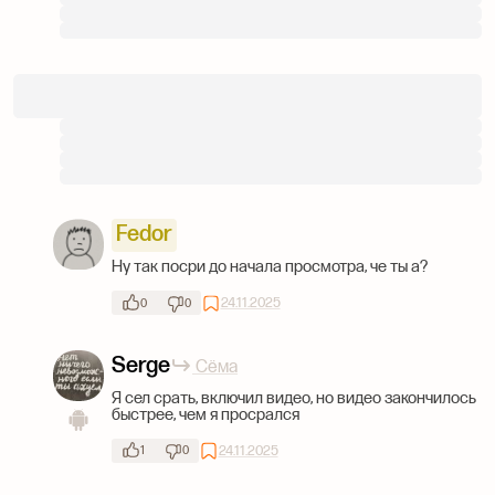
Fedor
Ну так посри до начала просмотра, че ты а?
24.11.2025
0
0
Serge
Сёма
Я сел срать, включил видео, но видео закончилось
быстрее, чем я просрался
24.11.2025
1
0