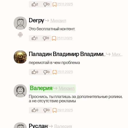
25.11.2025
2
0
Derpy
Михаил
Это бесплатный контент.
25.11.2025
1
0
Михаил
Паладин Владимир Владимирович
перемотай в чем проблема
25.11.2025
0
0
Валерия
Михаил
Проснись, ты платишь за дополнительные ролики,
а не отсутствие рекламы
29.11.2025
0
0
Руслан
Валерия