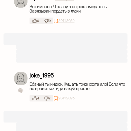
Вот именно. Я плачу а не рекламодатель.
Завязывай пердеть в лужи
29.11.2025
0
0
joke_1995
Ёбаный ты индюк. Кушать тоже охота ало! Если что
не нравиться иди нахуй просто.
26.11.2025
4
2