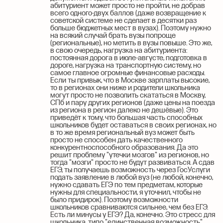
абитуриент может просто не пройти, не добрав
всего одного-двух баллов (даже возвращение к
советской системе не сделает в десятки раз
больше бюджетных мест в вузах). Поэтому нужно
на всякий случай брать вузы попроще
(региональные), но метить в вузы повыше. Это же,
в свою очередь, нагрузка на абитуриента:
постоянная дорога в июле-августе, подготовка в
дороге, нагрузка на транспортную систему, но
самое главное огромные финансовые расходы.
Если ты привык, что в Москве зарплаты высокие,
то в регионах они ниже и родители школьника
могут просто не позволить скататься в Москву,
СПб и пару других регионов (даже цены на поезда
из региона в регион далеко не дешёвые). Это
приведёт к тому, что большая часть способных
школьников будет оставаться в своих регионах, но
в то же время региональный вуз может быть
просто не способен дать качественного
конкурентноспособного образования. Да это
решит проблему "утечки мозгов" из регионов, но
тогда "мозги" просто не будут развиваться. А сдав
ЕГЭ, ты получаешь возможность через ГосУслуги
подать заявление в любой вуз (не любой, конечно,
нужно сдавать ЕГЭ по тем предметам, которые
нужны для специальности, я уточнил, чтобы не
было придирок). Поэтому возможности
школьников сравниваются сильнее, чем без ЕГЭ.
Есть ли минусы у ЕГЭ? Да, конечно. Это стресс для
школьника, типо "единственная возможность"