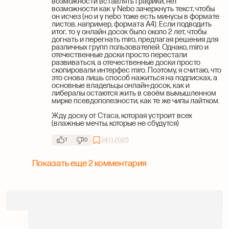
возможности вставлять графики, нет
возможности как у Nebo зачеркнуть текст, чтобы
он исчез (но и у nebo тоже есть минусы в формате
листов, например, формата A4). Если подводить
итог, то у онлайн досок было около 2 лет, чтобы
догнать и перегнать miro, предлагая решения для
различных групп пользователей. Однако, miro и
отечественные доски просто перестали
развиваться, а отечественные доски просто
скопировали интерфес miro. Поэтому, я считаю, что
это снова лишь способ нажиться на подписках, а
основные владельцы онлайн-досок, как и
либералы остаются жить в своём вымышленном
мирке псевдополезности, как те же чипы лайтком.
Жду доску от Стаса, которая устроит всех
(влажные мечты, которые не сбудутся)
24.11.2025
1
0
Показать еще 2 комментария