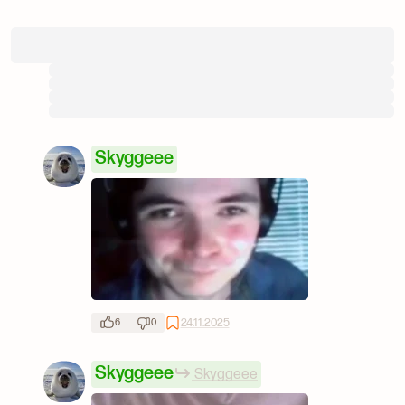
Skyggeee
24.11.2025
6
0
Skyggeee
Skyggeee