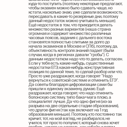
куда-то поступить (поэтому некоторые предлагают,
чтобы экзамен можно было сдавать чаще, но
кстати, насколько знаю, уже сделали возможность
пересдавать в какие-то резервные дни, поэтому
данный недостаток можно учитывать меньше).
Ещё недостаток в том, что приходится делать
множество разных вариантов (наша страна
огромная и содержит множество различных
часовых поясов, задания с дальнего востока
становятся полностью слитыми за долго до
начала экзаменов в Москве и СПб), поэтому, да,
объективность контроля знаний падает (были
случаи, когда в регионах давали "гробы"). С
данным недостатком надо что-то делать, согласен.
Если у тебя есть какие-нибудь, существенные
недостатки ЕГЭ, какая-нибудь конструктивная
позиция по данной теме, то сделай разбор или что.
Просто уже раздражают, когда говорят "Надо
вернуться к советской системе и отменить ЕГЭ".
Да советы благодаря цифровизации сами бы
пришли к единому экзамену, думаю. Ещё
раздражает, когда говорят, что надо отменить
болонскую систему, типо бака+мага плохо, а
специалитет лучше. Да что одно фигня (из-за
разрыва на две отдельные стадии образования),
что другое фигня (так как включает на 1 год
образования меньше). Поэтому, кто постоянно так
кричит, тот, на мой взгляд, не разбирался, не
учился, тот просто популист, который снова хочет