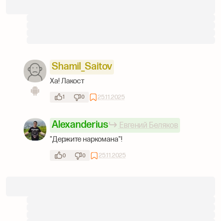
Shamil_Saitov
Ха! Лакост
25.11.2025
1
0
Alexanderius
Евгений Беляков
"Держите наркомана"!
25.11.2025
0
0