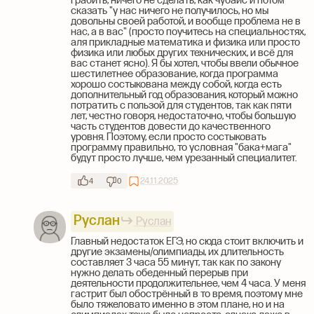
грабить, ничего не сделать, как чубайс и потом
сказать "у нас ничего не получилось, но мы
довольны своей работой, и вообще проблема не в
нас, а в вас" (просто поучитесь на специальностях,
аля прикладные математика и физика или просто
физика или любых других технических, и всё для
вас станет ясно). Я бы хотел, чтобы ввели обычное
шестилетнее образование, когда программа
хорошо состыкована между собой, когда есть
дополнительный год образования, который можно
потратить с пользой для студентов, так как пяти
лет, честно говоря, недостаточно, чтобы большую
часть студентов довести до качественного
уровня. Поэтому, если просто состыковать
программу правильно, то условная "бака+мага"
будут просто лучше, чем урезанный специалитет.
24.11.2025
4
0
Руслан
Руслан
Главный недостаток ЕГЭ, но сюда стоит включить и
другие экзамены/олимпиады, их длительность
составляет 3 часа 55 минут, так как по закону
нужно делать обеденный перерыв при
деятельности продолжительнее, чем 4 часа. У меня
гастрит был обострённый в то время, поэтому мне
было тяжеловато именно в этом плане, но и на