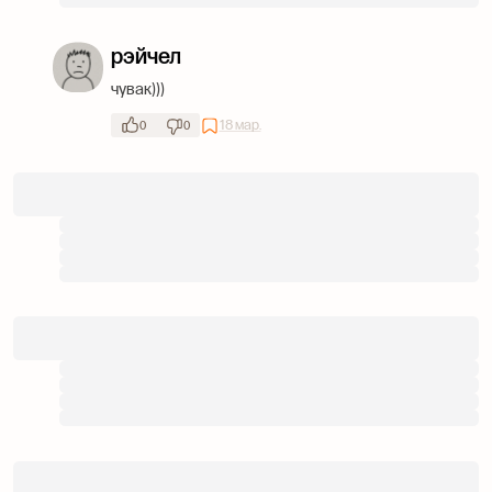
рэйчел
чувак)))
18 мар.
0
0