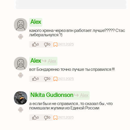
Alex
какого хрена через впн работает лучше????? Стас
либеральнулся ?)
24.11.2025
0
0
Alex
Alex
вот Бондаренко точно лучше ты справился !!!
24.11.2025
0
0
Nikita Gudionson
Alex
а если бы и не справился , то сказал бы , что
помешали жулики из Единой России
24.11.2025
0
0