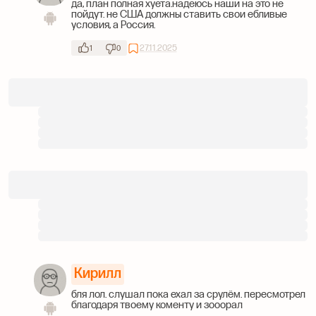
да, план полная хуета.надеюсь наши на это не
пойдут. не США должны ставить свои ебливые
условия, а Россия.
27.11.2025
1
0
Кирилл
бля лол. слушал пока ехал за срулём. пересмотрел
благодаря твоему коменту и зооорал