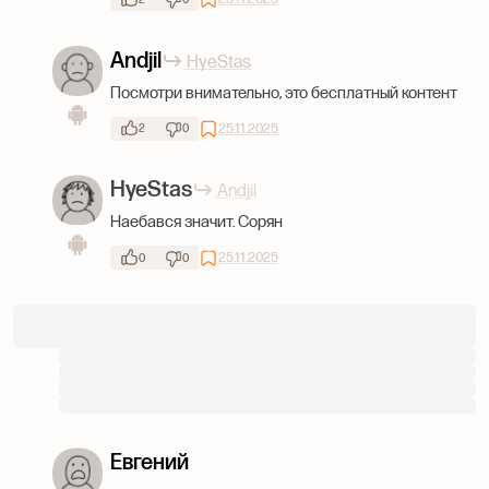
Andjil
HyeStas
Посмотри внимательно, это бесплатный контент
25.11.2025
2
0
HyeStas
Andjil
Наебався значит. Сорян
25.11.2025
0
0
Евгений