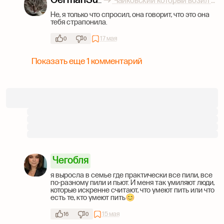
Чайковский который возил твою маму
GermanSuplex
Не, я только что спросил, она говорит, что это она
тебя страпонила.
17 мая
0
0
Показать еще 1 комментарий
Чегобля
я выросла в семье где практически все пили, все
по-разному пили и пьют. И меня так умиляют люди,
которые искренне считают, что умеют пить или что
есть те, кто умеют пить😊
15 мая
16
0