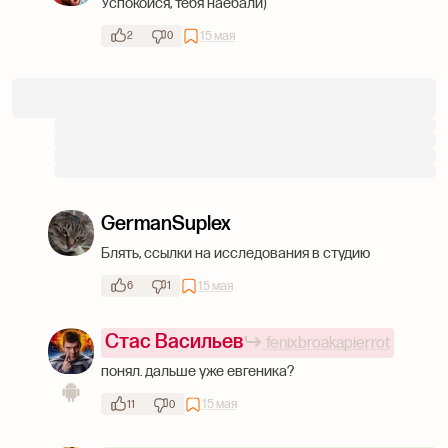
Успокойся, тебя наебали)
15 мая
2
0
GermanSuplex
Блять, ссылки на исследования в студию
15 мая
6
1
Стас Васильев
fenixbroakapierrot
понял. дальше уже евгеника?
15 мая
11
0