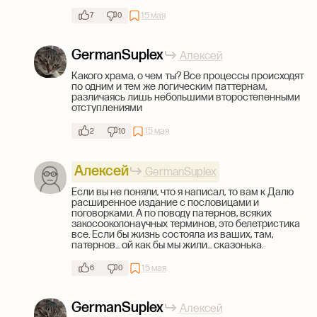
15 мая
7
0
GermanSuplex
Алексей
Какого храма, о чем ты? Все процессы происходят
по одним и тем же логическим паттернам,
различаясь лишь небольшими второстепенными
отступлениями
15 мая
2
10
Алексей
GermanSuplex
Если вы не поняли, что я написал, то вам к Далю
расширенное издание с пословицами и
поговорками. А по поводу патернов, всяких
закосооколонаучных терминов, это белетристика
все. Если бы жизнь состояла из ваших, там,
патернов... ой как бы мы жили... сказонька.
15 мая
6
0
GermanSuplex
Алексей