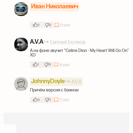
Иван Николаевич
15 мая
2
2
A.V.A
Евгений Беляков
А на фоне звучит "Celine Dion - My Heart Will Go On"
XD
16 мая
1
0
JohnnyDoyle
A.V.A
Причём версия с баяном
17 мая
0
1