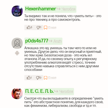
Hexenhammer
Чегобля
Ты видимо так и не поняла, что «уметь пить» - это
не про технику, а про самоконтроль.
15 мая
3
1
p0ds4s777
Anzh
Алкашка это яд, умеешь ты там чего-то или не
умеешь. Другое дело, что он вкусный и приятный,
но тем хуже. Безопасная доза - это ноль мл
этанола. И да, по своему опыту, к регулярному
употреблению алкоголя ведёт стресс, точнее
отсутствие навыка справляться с ним другими
способами
15 мая
1
0
П. Ё. С. Е. Л. Ь.
Чегобля
Смотря что вы вкладываете в определение "уметь
пить" это абстрактное понятие, для каждого своё,
как феминизм, либерализм, свобода и тд и тп.