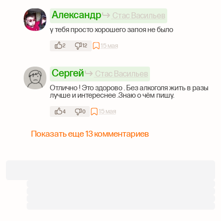
Александр
Стас Васильев
у тебя просто хорошего запоя не было
15 мая
2
12
Сергей
Стас Васильев
Отлично ! Это здорово . Без алкоголя жить в разы
лучше и интереснее .Знаю о чём пишу.
15 мая
4
0
Показать еще 13 комментариев