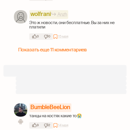
wolfrani
Anzh
Это ж новости, они бесплатные. Вы за них не
платили
15 мая
0
0
Показать еще 11 комментариев
BumbleBeeLion
танцы на костях какие то😭
14 мая
9
2