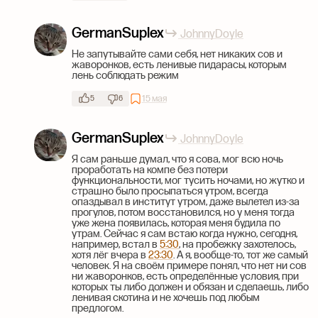
GermanSuplex
JohnnyDoyle
Не запутывайте сами себя, нет никаких сов и
жаворонков, есть ленивые пидарасы, которым
лень соблюдать режим
15 мая
5
6
GermanSuplex
JohnnyDoyle
Я сам раньше думал, что я сова, мог всю ночь
проработать на компе без потери
функциональности, мог тусить ночами, но жутко и
страшно было просыпаться утром, всегда
опаздывал в институт утром, даже вылетел из-за
прогулов, потом восстановился, но у меня тогда
уже жена появилась, которая меня будила по
утрам. Сейчас я сам встаю когда нужно, сегодня,
например, встал в
5:30
, на пробежку захотелось,
хотя лёг вчера в
23:30
. А я, вообще-то, тот же самый
человек. Я на своём примере понял, что нет ни сов
ни жаворонков, есть определённые условия, при
которых ты либо должен и обязан и сделаешь, либо
ленивая скотина и не хочешь под любым
предлогом.