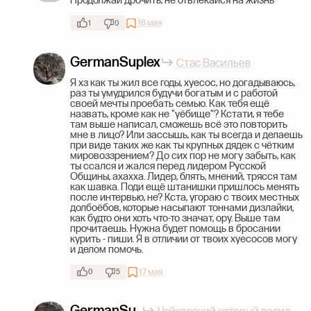
Продолжай дрочить, не отвлекайся на жизнь
16 мая
1
0
GermanSuplex
Стас Васильев
Я хз как ты жил все годы, хуесос, но догадываюсь,
раз ты умудрился будучи богатым и с работой
своей мечты проебать семью. Как тебя ещё
назвать, кроме как не "уëбище"? Кстати, я тебе
там выше написал, сможешь всё это повторить
мне в лицо? Или зассышь, как ты всегда и делаешь
при виде таких же как ты крупных дядек с чëтким
мировоззрением? До сих пор не могу забыть, как
ты ссался и жался перед лидером Русской
Общины, ахахха. Лидер, блять, мнений, трясся там
как шавка. Поди ещё штанишки пришлось менять
после интервью, не? Кста, угораю с твоих местных
долбоëбов, которые насыпают тоннами дизлайки,
как будто они хоть что-то значат, ору. Выше там
прочитаешь. Нужна будет помощь в бросании
курить - пиши. Я в отличии от твоих хуесосов могу
и делом помочь.
17 мая
0
5