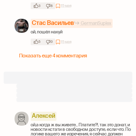
15 мая
3
8
Стас Васильев
GermanSuplex
ой, пошёл нахуй
15 мая
5
0
Показать еще 4 комментария
Алексей
ой,а когда ж вы живете... Платите?!, так это донат, и
новости кстати в свободном доступе, если что. По
логике вашего же изречения, я сейчас должен