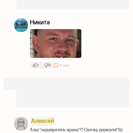
Никита
15 мая
1
0
Алексей
А вы "надзиратель храма"!? Свечку держали!?)))