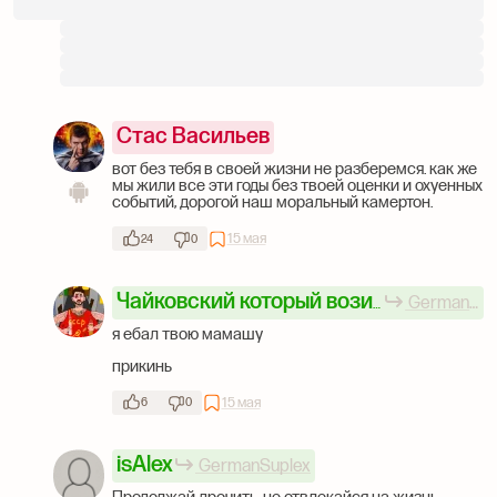
Стас Васильев
вот без тебя в своей жизни не разберемся. как же
мы жили все эти годы без твоей оценки и охуенных
событий, дорогой наш моральный камертон.
15 мая
24
0
GermanSuplex
Чайковский который возил твою маму
я ебал твою мамашу
прикинь
15 мая
6
0
isAlex
GermanSuplex