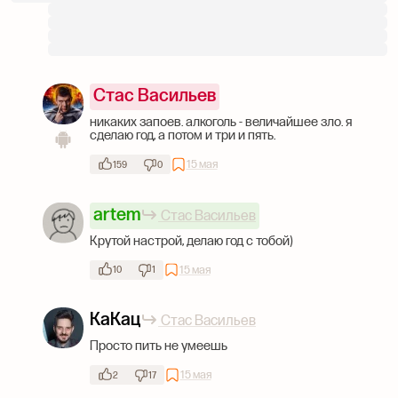
Стас Васильев
никаких запоев. алкоголь - величайшее зло. я
сделаю год, а потом и три и пять.
15 мая
159
0
artem
Стас Васильев
Крутой настрой, делаю год с тобой)
15 мая
10
1
КаКац
Стас Васильев
Просто пить не умеешь
15 мая
2
17