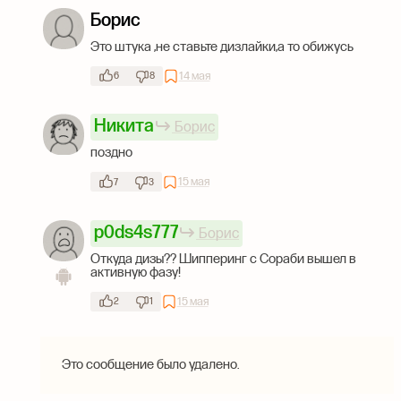
Борис
Это штука ,не ставьте дизлайки,а то обижусь
14 мая
6
8
Никита
Борис
поздно
15 мая
7
3
p0ds4s777
Борис
Откуда дизы?? Шипперинг с Сораби вышел в
активную фазу!
15 мая
2
1
Это сообщение было удалено.