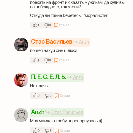
поехать на фронт и сказать мужикам, да хули вы
не побеждаете, так чтоли?
Откуда вы такие беретесь... "моралисты"
15 мая
1
0
Стас Васильев
Anzh
пошёл нахуй сын шлюхи
15 мая
1
0
П. Ё. С. Е. Л. Ь.
Anzh
Не плачь(
15 мая
3
0
Anzh
Стас Васильев
Моя мамка в гробу перевернулась )))
15 мая
0
3