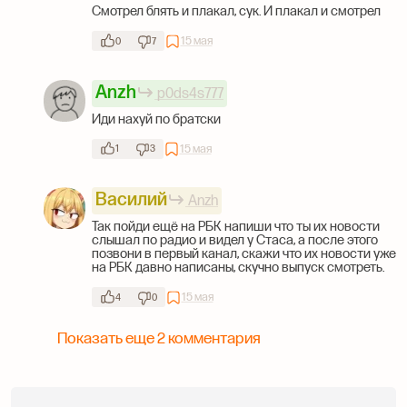
Смотрел блять и плакал, сук. И плакал и смотрел
15 мая
0
7
Anzh
p0ds4s777
Иди нахуй по братски
15 мая
1
3
Василий
Anzh
Так пойди ещё на РБК напиши что ты их новости
слышал по радио и видел у Стаса, а после этого
позвони в первый канал, скажи что их новости уже
на РБК давно написаны, скучно выпуск смотреть.
15 мая
4
0
Показать еще 2 комментария