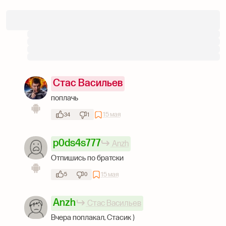
Стас Васильев
поплачь
15 мая
34
1
p0ds4s777
Anzh
Отпишись по братски
15 мая
5
0
Anzh
Стас Васильев
Вчера поплакал, Стасик )