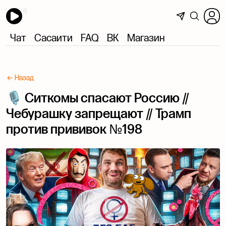
Чат
Сасаити
FAQ
ВК
Магазин
← Назад
🎙 Ситкомы спасают Россию //
Чебурашку запрещают // Трамп
против прививок №198