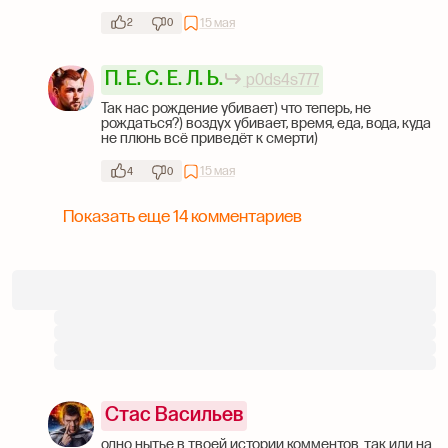
15 мая
2
0
П. Ё. С. Е. Л. Ь.
p0ds4s777
Так нас рождение убивает) что теперь, не
рождаться?) воздух убивает, время, еда, вода, куда
не плюнь всё приведёт к смерти)
15 мая
4
0
Показать еще 14 комментариев
Стас Васильев
одно нытье в твоей истории комментов. так иди на