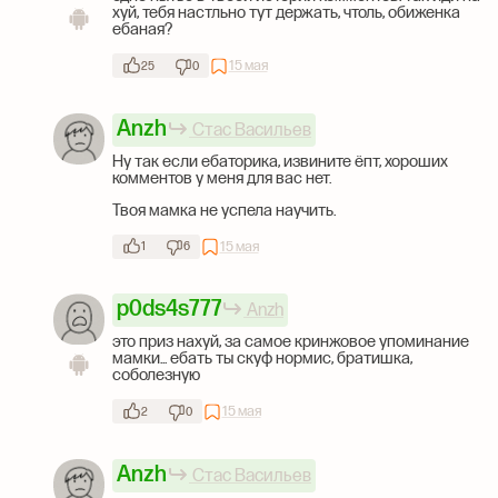
хуй, тебя настльно тут держать, чтоль, обиженка
ебаная?
15 мая
25
0
Anzh
Стас Васильев
Ну так если ебаторика, извините ёпт, хороших
комментов у меня для вас нет.
Твоя мамка не успела научить.
15 мая
1
6
p0ds4s777
Anzh
это приз нахуй, за самое кринжовое упоминание
мамки... ебать ты скуф нормис, братишка,
соболезную
15 мая
2
0
Anzh
Стас Васильев