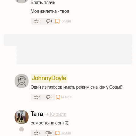
Блять, плачь.
Моя жилетка - твоя
16 мая
0
1
JohnnyDoyle
Один из плюсов иметь режим сна как у Совы)))
14 мая
5
2
Тата
Кирилл
самое то на сон) 0))
14 мая
1
0