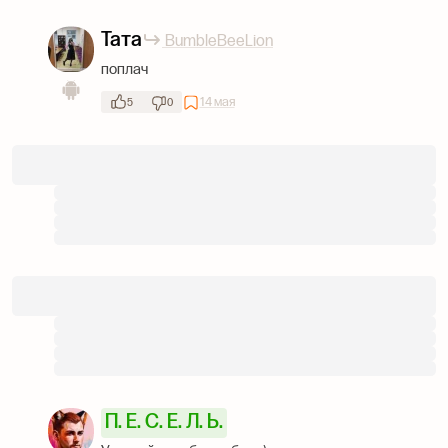
Тата
BumbleBeeLion
поплач
14 мая
5
0
П. Ё. С. Е. Л. Ь.