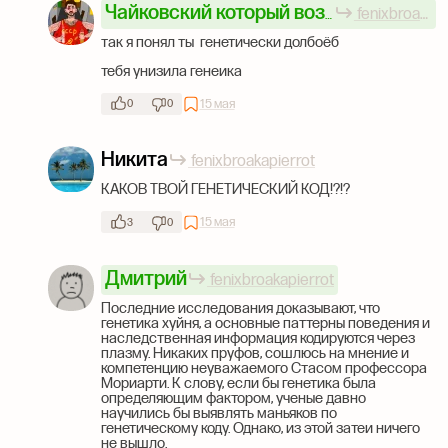
fenixbroakapierrot
Чайковский который возил твою маму
так я понял ты генетически долбоёб
тебя унизила генеика
15 мая
0
0
Никита
fenixbroakapierrot
КАКОВ ТВОЙ ГЕНЕТИЧЕСКИЙ КОД!?!?
15 мая
3
0
Дмитрий
fenixbroakapierrot
Последние исследования доказывают, что
генетика хуйня, а основные паттерны поведения и
наследственная информация кодируются через
плазму. Никаких пруфов, сошлюсь на мнение и
компетенцию неуважаемого Стасом профессора
Мориарти. К слову, если бы генетика была
определяющим фактором, ученые давно
научились бы выявлять маньяков по
генетическому коду. Однако, из этой затеи ничего
не вышло.