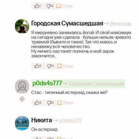
15 мая
1
4
Городская Сумасшедшая
Вячеслав
Я ежедневно занимаюсь йогой. И свой максимум
на сегодня уже сделала - больше нельзя, чревато
травмой (бывало и такое). Так что маюсь и
ненавижу всё человечество.
Ну ничего, настанет полночь и мой зарок
закончится...
15 мая
0
3
p0ds4s777
Городская Сумасшедшая
Стас - типичный истероид, скажи же?
15 мая
0
0
Никита
p0ds4s777
Он астероид