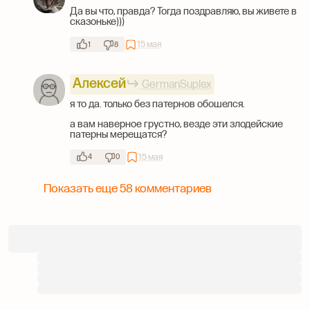
Да вы что, правда? Тогда поздравляю, вы живете в
сказоньке)))
15 мая
1
8
Алексей
GermanSuplex
я то да. только без патернов обошелся.
а вам наверное грустно, везде эти злодейские
патерны мерещатся?
15 мая
4
0
Показать еще 58 комментариев