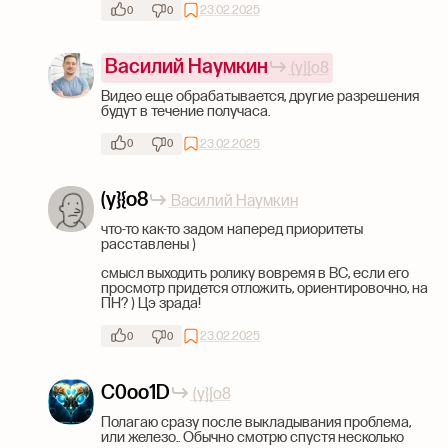
23.02.2025
0
0
Василий Наумкин
(y}{o8
Видео еще обрабатывается, другие разрешения
будут в течение получаса.
23.02.2025
0
0
(y}{o8
Василий Наумкин
что-то как-то задом наперед приоритеты
расставлены )
смысл выходить ролику вовремя в ВС, если его
просмотр придется отложить, ориентировочно, на
ПН? ) Цэ зрада!
23.02.2025
0
0
C0oo1D
(y}{o8
Полагаю сразу после выкладывания проблема,
или железо.. Обычно смотрю спустя несколько