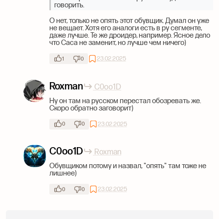
говорить.
О нет, только не опять этот обувщик. Думал он уже
не вещает. Хотя его аналоги есть в ру сегменте,
даже лучше. Те же дроидер, например. Ясное дело
что Саса не заменит, но лучше чем ничего)
23.02.2025
1
0
Roxman
C0oo1D
Ну он там на русском перестал обозревать же.
Скоро обратно заговорит)
23.02.2025
0
0
C0oo1D
Roxman
Обувщиком потому и назвал, "опять" там тоже не
лишнее)
23.02.2025
0
0