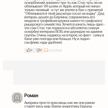
оскорблений, коммент про то, как Стас чуть ли не
облизывает VR-шлем от Apple, который не пинал
только ленивый - и тут же улетел в бан с причиной
"Облизывался твой дед когда сосал за водку". Дед
ветеран, дошёл до Берлина, сохранились его
медали и трофейная кружка какого-то графского/
рыцарского семейства. Хочется узнать лишь одно -
это сам Стас так порвался и абсолютно снихуя
оскорбил ветерана ВОВ, или даунидзе на админе
группы. Очень надеюсь на второе, но факт - сижу в
бане уже полгода или больше. Ну и ладно -
сасфликс куда удобнее)
07.03.2025
0
0
Роман
Америка просто красавцы. как же они раком
ставят весь мир. Взяли энергетику Европы