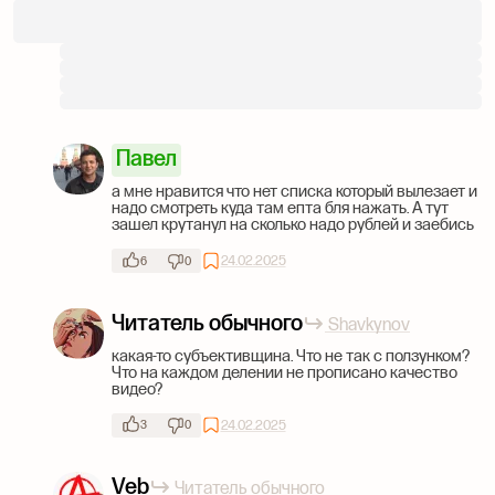
Павел
а мне нравится что нет списка который вылезает и
надо смотреть куда там епта бля нажать. А тут
зашел крутанул на сколько надо рублей и заебись
24.02.2025
6
0
Читатель обычного
Shavkynov
какая-то субъективщина. Что не так с ползунком?
Что на каждом делении не прописано качество
видео?
24.02.2025
3
0
Veb
Читатель обычного