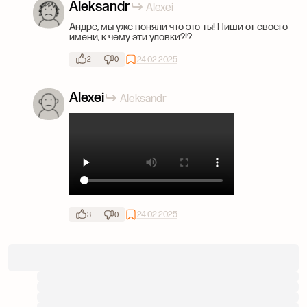
Aleksandr
Alexei
Андре, мы уже поняли что это ты! Пиши от своего
имени, к чему эти уловки?!?
24.02.2025
2
0
Alexei
Aleksandr
24.02.2025
3
0