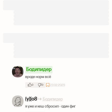
Бодипидер
вроде норм всё
23.02.2025
0
0
(y}{o8
Бодипидер
я уже и кеш сбросил - один фиг