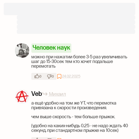
Человек наук
можно при нажатии более 3-5 раз увеличивать
шаг до 15-30сек тем кто хочет подальше
перемотать
24.02.2025
0
0
Veb
Михаил
а ещё удобно на том же YT, что перемотка
привязана к скорости произведения.
чем выше скорость - тем больше прыжок.
(удобно на каких-нибудь 0,25 - не надо ждать 40
секунд, при стандартном прыжке на 10сек)