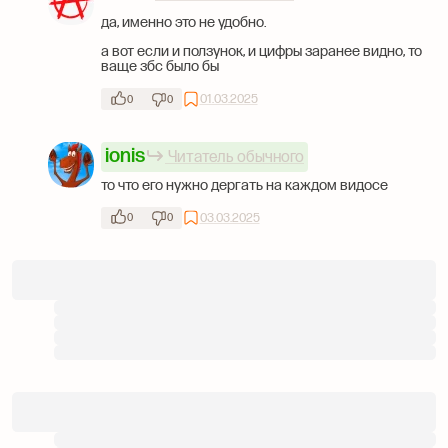
да, именно это не удобно.
а вот если и ползунок, и цифры заранее видно, то
ваще збс было бы
01.03.2025
0
0
ionis
Читатель обычного
то что его нужно дергать на каждом видосе
03.03.2025
0
0