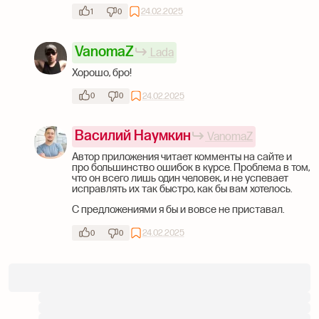
24.02.2025
1
0
VanomaZ
Lada
Хорошо, бро!
24.02.2025
0
0
Василий Наумкин
VanomaZ
Автор приложения читает комменты на сайте и
про большинство ошибок в курсе. Проблема в том,
что он всего лишь один человек, и не успевает
исправлять их так быстро, как бы вам хотелось.
С предложениями я бы и вовсе не приставал.
24.02.2025
0
0