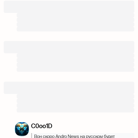
C0oo1D
Вон скоро Andro News на русском будет