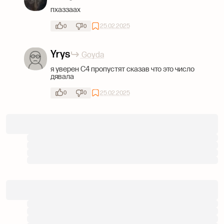
пхаззаах
25.02.2025
0
0
Yrys
Goyda
я уверен С4 пропустят сказав что это число
дявала
25.02.2025
0
0