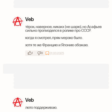
Veb
тёрок, наверное, никакх (не шарю), но Асафьев
сильно пропизделся в ролике про СССР.
когда я смотрел, прям мерзко было.
хотя те же Францию и Японию обожаю.
01.03.2025
1
0
Veb
люто поддерживаю.