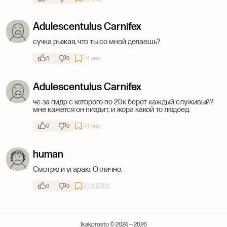
Adulescentulus Carnifex
сучка рыжая, что ты со мной делаешь?
24 янв.
0
0
Adulescentulus Carnifex
че за пидр с которого по 20к берет каждый служивый?
мне кажется он пиздит, и жора какой то людоед.
24 янв.
0
0
human
Смотрю и угараю. Отлично.
21.11.2025
0
0
Ikakprosto © 2024 — 2026