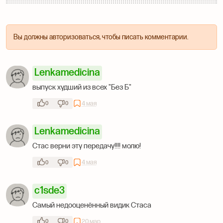
Вы должны авторизоваться, чтобы писать комментарии.
Lenkamedicina
выпуск худший из всех "Без Б"
4 мая
0
0
Lenkamedicina
Стас верни эту передачу!!!! молю!
4 мая
0
0
c1sde3
Самый недооценённый видик Стаса
20 мар.
0
0