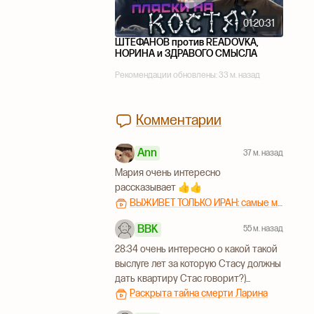
01:20:31
ШТЕФАНОВ против READOVKA,
НОРИНА и ЗДРАВОГО СМЫСЛА
Рекомендации обновлены:
33 м. назад
Комментарии
Ann
37 м. назад
Мария очень интересно
рассказывает 👍👍
ВЫЖИВЕТ ТОЛЬКО ИРАН: самые масштабные похороны, методичка США и теракты сионистов | Мария Кича
BBK
55 м. назад
28:34 очень интересно о какой такой
выслуге лет за которую Стасу должны
дать квартиру Стас говорит?)...
Раскрыта тайна смерти Ларина