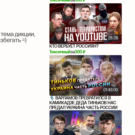
Токсичный
за
300 ₽
 тема дикции,
28:38
збегать =)
КТО ВЕРБУЕТ РОССИЯН?
Токсичный
за
300 ₽
01:48:00
🎙 ВАРЛАМОВ ПРЕВРАТИЛСЯ В
КАМИКАДЗЕ ДЕДА ТИНЬКОВ НАС
ПРЕДАЛ УКРАИНА ЧАСТЬ РОССИИ