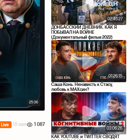
02:45:27
ДОНБАССКИЙ ДНЕВНИК. КАК Я
ПОБЫВАЛ НА ВОЙНЕ
(Документальный фильм 2022)
01:26:15
Саша Конь. Ненависть к Стасу,
любовь к MAXсин?
25:36
18 мая
1 087
Live
03:06:26
КАК YOUTUBE и TWITTER СВОДЯТ