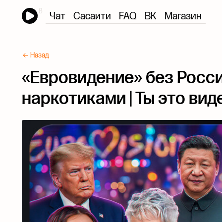
Чат
Сасаити
FAQ
ВК
Магазин
← Назад
«Евровидение» без России
наркотиками | Ты это виде