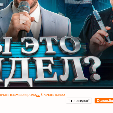
ючить на аудиоверсию
Скачать видео
Ты это видел?
Соловьёв 