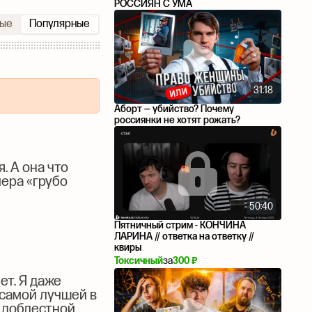
РОССИЯН С УМА
ые
Популярные
31:18
Аборт — убийство? Почему
россиянки не хотят рожать?
. А она что
чера «грубо
50:40
Пятничный стрим - КОНЧИНА
ЛАРИНА // ответка на ответку //
квиры
Токсичный
за
300 ₽
ет. Я даже
 самой лучшей в
й доблестной