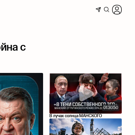
ойна с
01:30:50
В лучах солнца МАНСКОГО