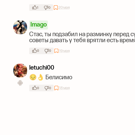
20 мая
1
0
Imago
Стас, ты подзабил на разминку перед 
советы давать у тебя врятли есть время
19 мая
0
0
letuchi00
😔👌 Белисимо
18 мая
0
0