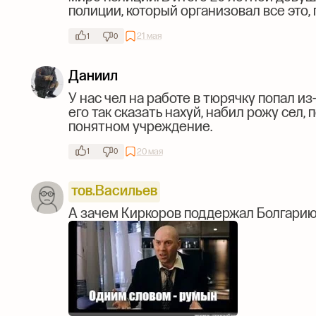
полиции, который организовал все это,
21 мая
1
0
Даниил
У нас чел на работе в тюрячку попал и
его так сказать нахуй, набил рожу сел,
понятном учреждение.
20 мая
1
0
тов.Васильев
А зачем Киркоров поддержал Болгарию?