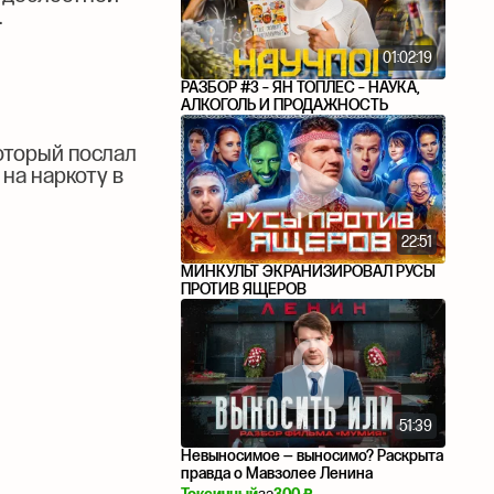
.
01:02:19
РАЗБОР #3 – ЯН ТОПЛЕС – НАУКА,
АЛКОГОЛЬ И ПРОДАЖНОСТЬ
который послал
 на наркоту в
22:51
МИНКУЛЬТ ЭКРАНИЗИРОВАЛ РУСЫ
ПРОТИВ ЯЩЕРОВ
51:39
Невыносимое — выносимо? Раскрыта
правда о Мавзолее Ленина