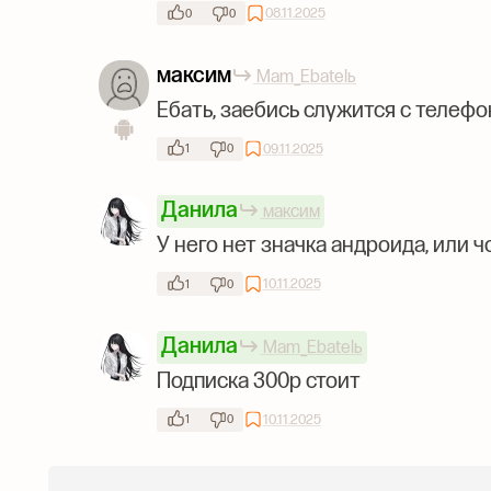
08.11.2025
0
0
максим
Mam_Ebatelь
Ебать, заебись служится с телеф
09.11.2025
1
0
Данила
максим
У него нет значка андроида, или ч
10.11.2025
1
0
Данила
Mam_Ebatelь
Подписка 300р стоит
10.11.2025
1
0