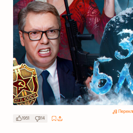
Перекл
1951
14