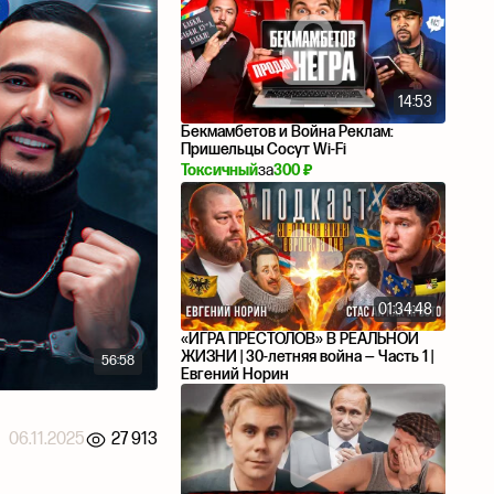
14:53
Бекмамбетов и Война Реклам:
Пришельцы Сосут Wi-Fi
Токсичный
за
300 ₽
01:34:48
«ИГРА ПРЕСТОЛОВ» В РЕАЛЬНОЙ
ЖИЗНИ | 30-летняя война — Часть 1 |
56:58
Евгений Норин
06.11.2025
27 913