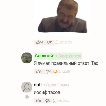
06.11.2025
66
0
Алексей
Эдгар Оганян
Я думал правильный ответ Тас
07.11.2025
6
0
nnt
Эдгар Оганян
иосиф тасов
07.11.2025
1
0