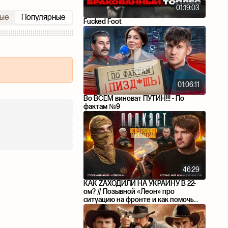
01:19:03
ые
Популярные
Fucked Foot
01:06:11
Во ВСËМ виноват ПУТИН!!! - По
фактам №9
46:29
КАК ZАХОДИЛИ НА УКРАИНУ В 22-
ом? // Позывной «Леон» про
ситуацию на фронте и как помочь
бойцам