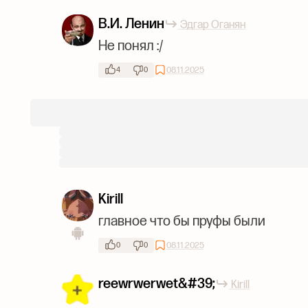
В.И. Ленин
Эдгар Оганян
Не понял :/
08.11.2025
4
0
Kirill
главное что бы пруфы были
08.11.2025
0
0
reewrwerwet&#39;
Kirill