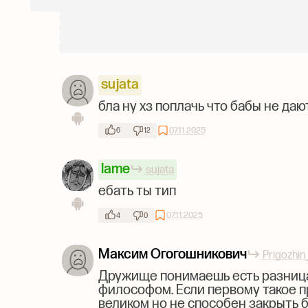
sujata
бла ну хз поплачь что бабы не да
07.11.2025
6
12
lame
sujata
ебать ты тип
07.11.2025
4
0
Максим Огогошникович
Prigozhin
Дружище понимаешь есть разниц
философом. Если первому такое 
великом но не способен закрыть 