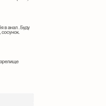
я в анал . Буду
 сосунок.
е зрелище