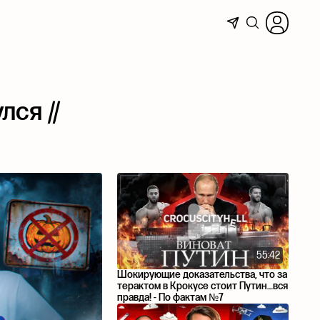
лся //
55:42
Шокирующие доказательства, что за
терактом в Крокусе стоит Путин…вся
правда! - По фактам №7