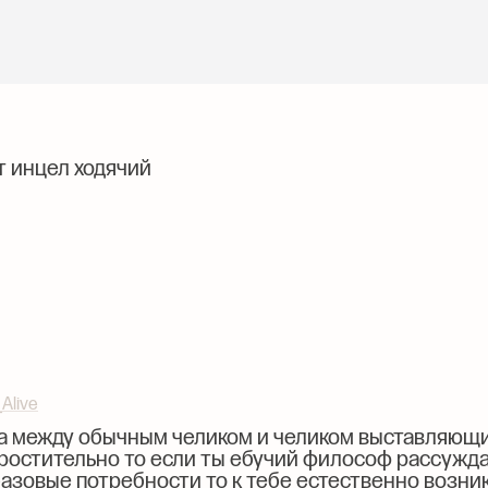
ют инцел ходячий
_Alive
а между обычным челиком и челиком выставляющи
простительно то если ты ебучий философ рассужд
базовые потребности то к тебе естественно возни