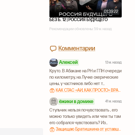
01:39:22
БЕЗ Б. 12 | РОССИЯ БУДУЩЕГО
Рекомендации обновлены:
59 м. назад
Комментарии
Алексей
13 м. назад
Круто. В Абакане на РН и ГПН очереди
по километру, на Лучке охерические
цены, у частников либо нет т...
КАК СТАС «АЙ, КАК ПРОСТО» ВРАЛ ПРО БЕНЗИН
ёжики в домике
41 м. назад
Стульчик нельзя почувствовать , его
можно только увидеть или чем ты там
его собрался чувствовать? Из...
Защищаю Братишкина от уставшего дедпи47