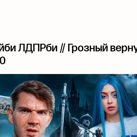
йби ЛДПРби // Грозный верну
70