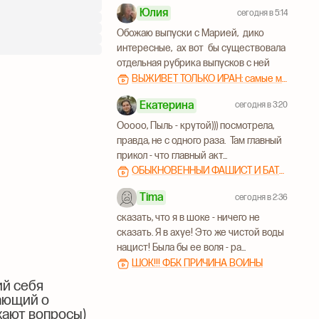
Юлия
сегодня в 5:14
Обожаю выпуски с Марией, дико
интересные, ах вот бы существовала
отдельная рубрика выпусков с ней
ВЫЖИВЕТ ТОЛЬКО ИРАН: самые масштабные похороны, методичка США и теракты сионистов | Мария Кича
Екатерина
сегодня в 3:20
Ооооо, Пыль - крутой))) посмотрела,
правда, не с одного раза. Там главный
прикол - что главный акт...
ОБЫКНОВЕННЫЙ ФАШИСТ И БАТЯ ЛЕБЕДЕВ
Tima
сегодня в 2:36
сказать, что я в шоке - ничего не
сказать. Я в ахуе! Это же чистой воды
нацист! Была бы ее воля - ра...
ШОК!!! ФБК ПРИЧИНА ВОЙНЫ
й себя
ающий о
кают вопросы)