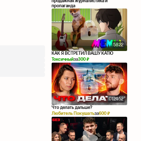
продажная журналистика и
пропаганда
58:22
КАК Я ВСТРЕТИЛ ВАШУ КАТЮ
Токсичный
за
300 ₽
01:24:52
Что делать дальше?
Любитель Покушать
за
600 ₽