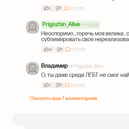
07.11.2025
5
1
Prigozhin_Alive
sujata
Неоспоримо , горечь моя велика , о
сублимировать свое нереализован
07.11.2025
10
1
Владимир
Prigozhin_Alive
О, ты даже среди ЛГБТ не смог на
07.11.2025
3
3
Показать еще 7 комментариев