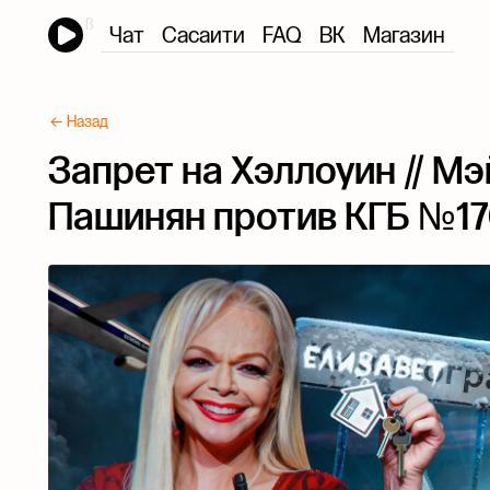
Чат
Сасаити
FAQ
ВК
Магазин
← Назад
Запрет на Хэллоуин // Мэ
Пашинян против КГБ №1