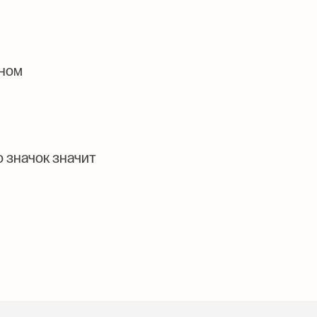
оном
о значок значит