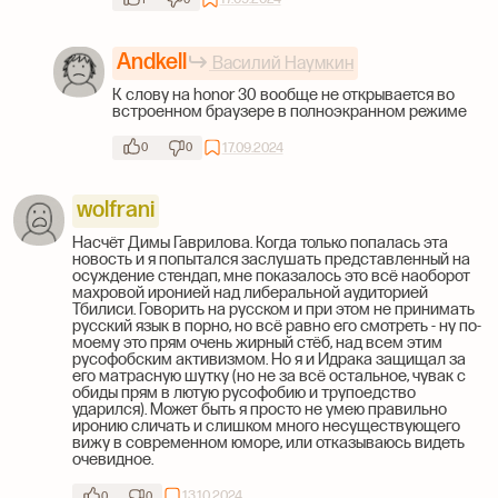
Andkell
Василий Наумкин
К слову на honor 30 вообще не открывается во
встроенном браузере в полноэкранном режиме
17.09.2024
0
0
wolfrani
Насчёт Димы Гаврилова. Когда только попалась эта
новость и я попытался заслушать представленный на
осуждение стендап, мне показалось это всё наоборот
махровой иронией над либеральной аудиторией
Тбилиси. Говорить на русском и при этом не принимать
русский язык в порно, но всё равно его смотреть - ну по-
моему это прям очень жирный стёб, над всем этим
русофобским активизмом. Но я и Идрака защищал за
его матрасную шутку (но не за всё остальное, чувак с
обиды прям в лютую русофобию и трупоедство
ударился). Может быть я просто не умею правильно
иронию сличать и слишком много несуществующего
вижу в современном юморе, или отказываюсь видеть
очевидное.
13.10.2024
0
0