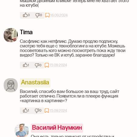
мышкой двойным кликом! Теперь мне не хватает этого
на ютубе(
16.09.2024
0
0
Tima
Сасфликс как нетфликс. Думаю продлю подписку,
смотрю тебя еще с техноблогинга на ютубе. Можешь
посоветовать кого можно посмотреть пока жду твои
видео? Только не ВК и ютуб, заранее благодарю!
15.09.2024
1
0
Anastasiia
Василий, спасибо вам большое за ваш труд, сайт
работает отлично. Появится ли в плеере функция
«картинка в картинке»?
15.09.2024
1
0
Василий Наумкин
Она есть, только зависит от устройства и