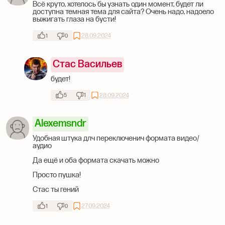
Всё круто, хотелось бы узнать один момент, будет ли
доступна темная тема для сайта? Очень надо, надоело
выжигать глаза на бусти!
28.09.2024
1
0
Стас Васильев
будет!
28.09.2024
5
1
Alexemsndr
Удобная штука длч переключенич формата видео/
аудио
Да ещё и оба формата скачать можно
Просто пушка!
Стас ты гений
27.09.2024
1
0