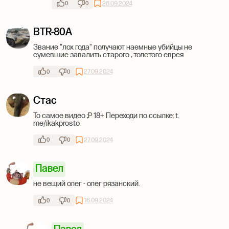
28.09.2024
0
0
BTR-80А
Звание "лох года" получают наемные убийцы не
сумевшие завалить старого , толстого еврея
27.09.2024
0
0
Стас
То самое видео ;Р 18+ Переходи по ссылке: t.
me/ikakprosto
27.09.2024
0
0
Павел
не вещий олег - олег рязанский.
16.09.2024
0
0