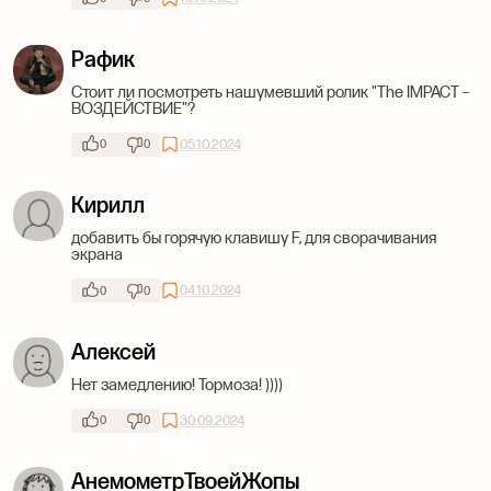
Рафик
Стоит ли посмотреть нашумевший ролик "The IMPACT –
ВОЗДЕЙСТВИЕ"?
05.10.2024
0
0
Кирилл
добавить бы горячую клавишу F, для сворачивания
экрана
04.10.2024
0
0
Алексей
Нет замедлению! Тормоза! ))))
30.09.2024
0
0
АнемометрТвоейЖопы