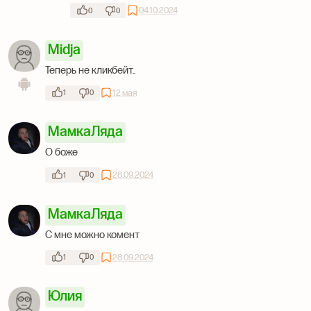
04.10.2024
0
0
Midja
Теперь не кликбейт..
12 мая
1
0
МамкаЛяда
О боже
28.09.2024
1
0
МамкаЛяда
С мне можно комент
28.09.2024
1
0
Юлия