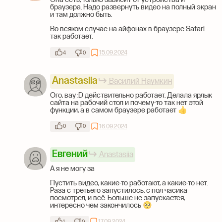
браузера. Надо развернуть видео на полный экран
и там должно быть.
Во всяком случае на айфонах в браузере Safari
так работает.
15.09.2024
4
0
Anastasiia
Василий Наумкин
Ого, вау :D действительно работает. Делала ярлык
сайта на рабочий стол и почему-то так нет этой
функции, а в самом браузере работает 👍
16.09.2024
0
0
Евгений
Anastasiia
А я не могу за
Пустить видео, какие-то работают, а какие-то нет.
Раза с третьего запустилось, с пол часика
посмотрел, и всё. Больше не запускается,
интересно чем закончилось 🥺
17.09.2024
1
0