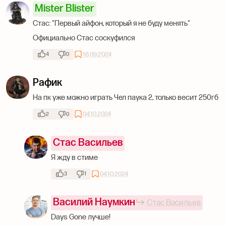
Mister Blister
Стас: "Первый айфон, который я не буду менять"
Официально Стас соскуфился
16.09.2024
4
0
Рафик
На пк уже можно играть Чел паука 2, только весит 250гб
04.10.2024
2
0
Стас Васильев
Я жду в стиме
04.10.2024
3
1
Василий Наумкин
Стас Васильев
Days Gone лучше!