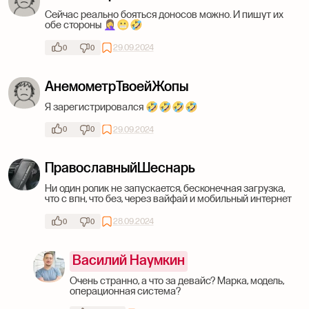
Сейчас реально бояться доносов можно. И пишут их
обе стороны 🤦‍♀😬🤣
29.09.2024
0
0
АнемометрТвоейЖопы
Я зарегистрировался 🤣🤣🤣🤣
29.09.2024
0
0
ПравославныйШеснарь
Ни один ролик не запускается, бесконечная загрузка,
что с впн, что без, через вайфай и мобильный интернет
28.09.2024
0
0
Василий Наумкин
Очень странно, а что за девайс? Марка, модель,
операционная система?