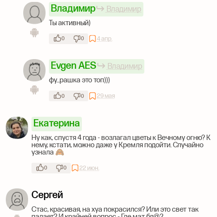
Владимир
Владимир
Ты активный)
4 апр.
0
0
Evgen AES
Владимир
фу...рашка это топ)))
29 мая
0
0
Екатерина
Ну как, спустя 4 года - возлагал цветы к Вечному огню? К
нему, кстати, можно даже у Кремля подойти. Случайно
узнала 🙈
22 июн.
0
0
Сергей
Стас, красивая, на хуа покрасился? Или это свет так
падает? И крайней вопрос - Где мат бл@?