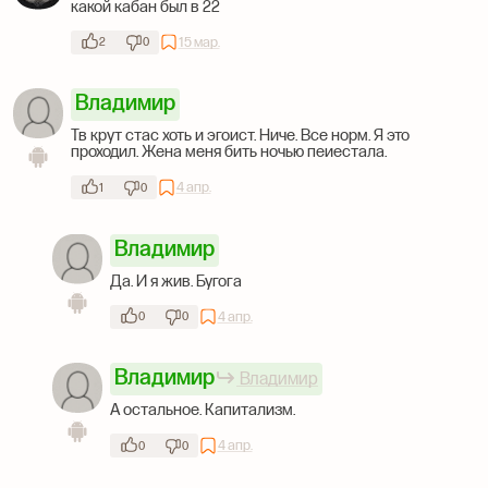
какой кабан был в 22
15 мар.
2
0
Владимир
Тв крут стас хоть и эгоист. Ниче. Все норм. Я это
проходил. Жена меня бить ночью пеиестала.
4 апр.
1
0
Владимир
Да. И я жив. Бугога
4 апр.
0
0
Владимир
Владимир
А остальное. Капитализм.
4 апр.
0
0