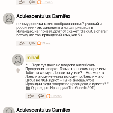
10 февр.
0
0
Adulescentulus Carnifex
почему девочки такие необразованные? русский и
россиянин - это синонимы, а когда приедешь в
Ирландию, на "привет, друг" от скажет "dia duit, a chara!"
потому-что там ирландский язык, как бы.
23 янв.
0
0
mihail
❝ — Люди тут даже не владеют английским. —
Прекрасно владеют. Только гэлльским наречием.
Тебя что, этому в Лэнгли не учили? — Нет, меня в
Лэнгли этому не учили, потому что Лэнгли — это
ЦРУ, а не ФБР, идиот. — Ты не знаешь, что в
Ирландии люди говорят по-ирландски, а идиот я? ❞
🎬 Однажды в Ирландии (The Guard) (2011)
10 февр.
0
0
Adulescentulus Carnifex