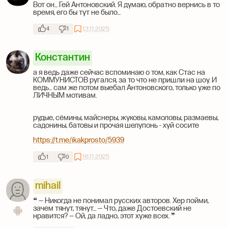
Вот он... Гей Антоновский. Я думаю, обратно вернись в то
время, его бы тут не было...
13.11.2025
4
1
Константин
а я ведь даже сейчас вспоминаю о том, как Стас на
КОММУНИСТОВ ругался, за то что не пришли на шоу. И
ведь... сам же потом выебал Антоновского, только уже по
ЛИЧНЫМ мотивам.
рудые, сёмины, майснеры, жуковы, камоловы, размаевы,
садонины, батовы и прочая шелупонь - хуй сосите
https://t.me/ikakprosto/5939
16.11.2025
1
0
mihail
❝ — Никогда не понимал русских авторов. Хер пойми,
зачем тянут, тянут... — Что, даже Достоевский не
нравится? — Ой, да ладно, этот хуже всех. ❞