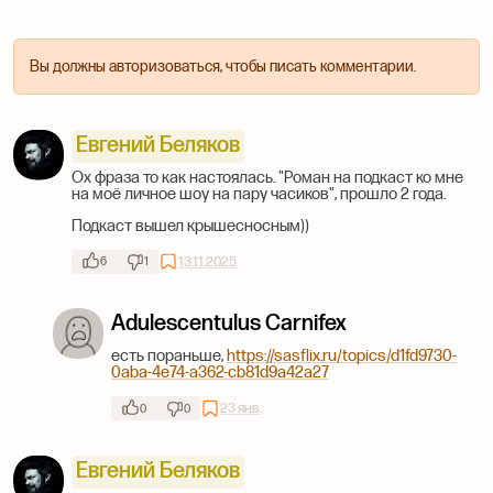
Вы должны авторизоваться, чтобы писать комментарии.
Евгений Беляков
Ох фраза то как настоялась. "Роман на подкаст ко мне
на моё личное шоу на пару часиков", прошло 2 года.
Подкаст вышел крышесносным))
13.11.2025
6
1
Adulescentulus Carnifex
есть пораньше,
https://sasflix.ru/topics/d1fd9730-
0aba-4e74-a362-cb81d9a42a27
23 янв.
0
0
Евгений Беляков